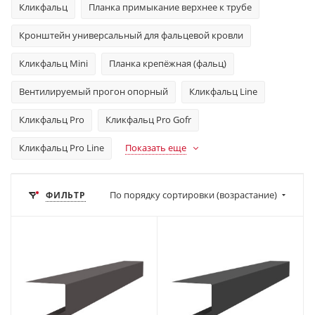
Кликфальц
Планка примыкание верхнее к трубе
Кронштейн универсальный для фальцевой кровли
Кликфальц Mini
Планка крепёжная (фальц)
Вентилируемый прогон опорный
Кликфальц Line
Кликфальц Pro
Кликфальц Pro Gofr
Кликфальц Pro Line
Показать еще
По порядку сортировки (возрастание)
ФИЛЬТР