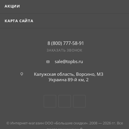
АКЦИИ
КАРТА САЙТА
8 (800) 777-58-91
ЗАКАЗАТЬ ЗВОНОК
sale@topbs.ru
Калужская область, Ворсино, М3
г. Обнинск, Киевское шоссе 35,
рынок Строительный плюс
Украина 89-й км, 2
© Интернет-магазин ООО «Большие скидки». 2008 — 2026 гг. Все