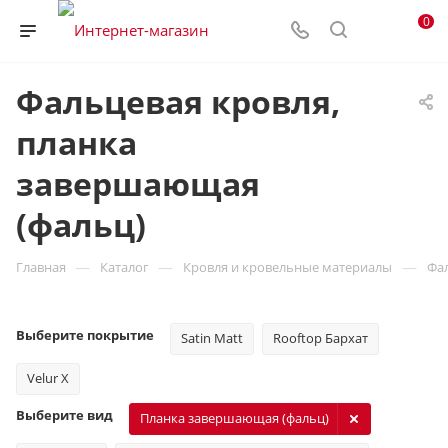
0
Фальцевая кровля,
планка
завершающая
(фальц)
—
—
—
Главная
Каталог
Кровля и кровельные материалы
Фа
Выберите покрытие
Satin Matt
Rooftop Бархат
Velur X
Выберите вид
Планка завершающая (фальц)