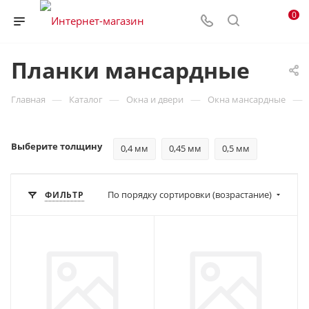
0
Планки мансардные
—
—
—
—
Главная
Каталог
Окна и двери
Окна мансардные
Выберите толщину
0,4 мм
0,45 мм
0,5 мм
По порядку сортировки (возрастание)
ФИЛЬТР