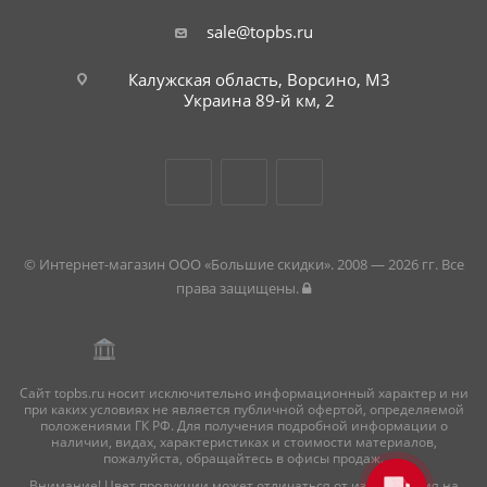
sale@topbs.ru
Калужская область, Ворсино, М3
г. Обнинск, Киевское шоссе 35,
рынок Строительный плюс
Украина 89-й км, 2
© Интернет-магазин ООО «Большие скидки». 2008 — 2026 гг. Все
права защищены.
Здравствуйте!
Приветствуем в Больших
Скидках! Вам нужна помощь с
выбором, консультация по
Сайт topbs.ru носит исключительно информационный характер и ни
услугам или что-то другое?
при каких условиях не является публичной офертой, определяемой
положениями ГК РФ. Для получения подробной информации о
наличии, видах, характеристиках и стоимости материалов,
пожалуйста, обращайтесь в офисы продаж.
Внимание! Цвет продукции может отличаться от изображения на