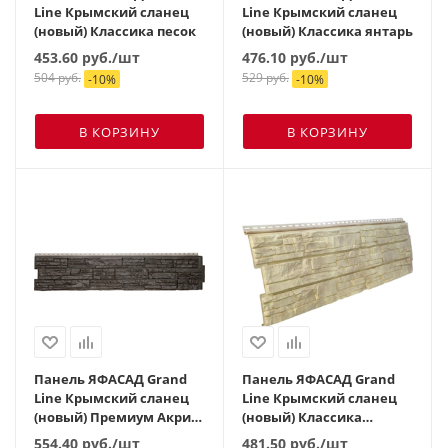
Line Крымский сланец
Line Крымский сланец
(новый) Классика песок
(новый) Классика янтарь
453.60
руб.
/шт
476.10
руб.
/шт
504
руб.
529
руб.
-
10
%
-
10
%
В КОРЗИНУ
В КОРЗИНУ
Панель ЯФАСАД Grand
Панель ЯФАСАД Grand
Line Крымский сланец
Line Крымский сланец
(новый) Премиум Акрил
(новый) Классика
арабика
жемчуг
554.40
руб.
/шт
481.50
руб.
/шт