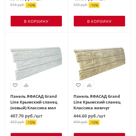
616
руб.
535
руб.
-
10
%
-
10
%
В КОРЗИНУ
В КОРЗИНУ
Панель ЯФАСАД Grand
Панель ЯФАСАД Grand
Line Крымский сланец
Line Крымский сланец
(новый) Классика мел
Классика жемчуг
407.70
руб.
/шт
444.60
руб.
/шт
453
руб.
494
руб.
-
10
%
-
10
%