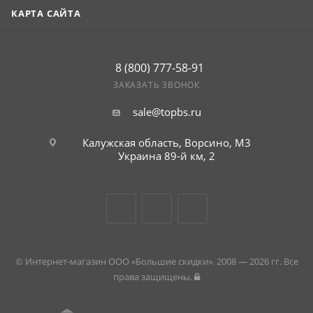
КАРТА САЙТА
8 (800) 777-58-91
ЗАКАЗАТЬ ЗВОНОК
sale@topbs.ru
Калужская область, Ворсино, М3
г. Обнинск, Киевское шоссе 35,
рынок Строительный плюс
Украина 89-й км, 2
© Интернет-магазин ООО «Большие скидки». 2008 — 2026 гг. Все
права защищены.
Здравствуйте!
Приветствуем в Больших