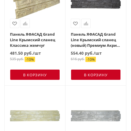
Панель ЯФАСАД Grand
Панель ЯФАСАД Grand
Line Крымский сланец
Line Крымский сланец
Классика жемчуг
(новый) Премиум Акрил
уголь
481.50
руб.
/шт
554.40
руб.
/шт
535
руб.
616
руб.
-
10
%
-
10
%
В КОРЗИНУ
В КОРЗИНУ