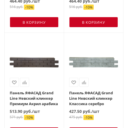
464.40
руб.
/шт
464.40
руб.
/шт
516
руб.
516
руб.
-
10
%
-
10
%
В КОРЗИНУ
В КОРЗИНУ
Панель ЯФАСАД Grand
Панель ЯФАСАД Grand
Line Невский клинкер
Line Невский клинкер
Премиум Акрил арабика
Классика серебро
513.90
руб.
/шт
427.50
руб.
/шт
571
руб.
475
руб.
-
10
%
-
10
%