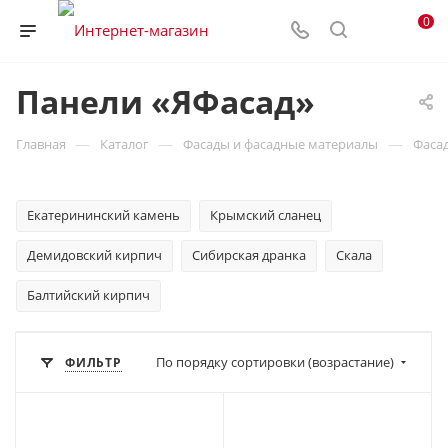
0
Панели «ЯФасад»
—
—
—
Главная
Каталог
Фасады и фасадные материалы
Фаса
Екатерининский камень
Крымский сланец
Демидовский кирпич
Сибирская дранка
Скала
Балтийский кирпич
По порядку сортировки (возрастание)
ФИЛЬТР