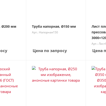
, Ø200 мм
Труба напорная, Ø150 мм
Лист пл
прессо
Арт.: Напорная150
3000×120
Арт.: Лис
росу
Цена по запросу
Цена п