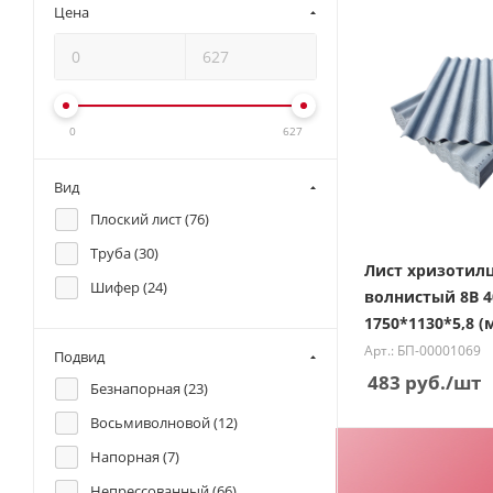
Цена
0
627
Вид
Плоский лист (
76
)
Труба (
30
)
Лист хризотил
Шифер (
24
)
волнистый 8В 4
1750*1130*5,8 (
Арт.: БП-00001069
Подвид
483
руб.
/шт
Безнапорная (
23
)
Восьмиволновой (
12
)
Напорная (
7
)
Непрессованный (
66
)