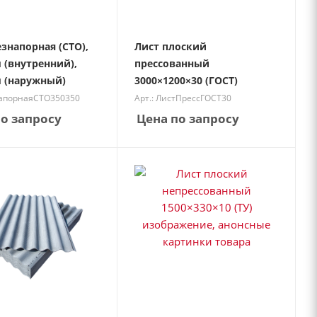
езнапорная (СТО),
Лист плоский
 (внутренний),
прессованный
 (наружный)
3000×1200×30 (ГОСТ)
напорнаяСТО350350
Арт.: ЛистПрессГОСТ30
о запросу
Цена по запросу