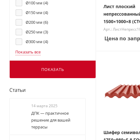
Ø100 мм (
4
)
Лист плоский
Ø150 мм (
4
)
непрессованны
1500×1000×8 (СТ
Ø200 мм (
6
)
Арт.: ЛистНепресс
Ø250 мм (
3
)
Цена по зап
Ø300 мм (
4
)
Показать все
ПОКАЗАТЬ
Статьи
14 марта 2025
ДПК — практичное
решение для вашей
террасы
Шифер семиво
1750×980×5.8 ГО