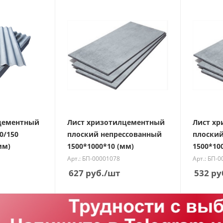
цементный
Лист хризотилцементный
Лист х
0/150
плоский непрессованный
плоский
мм)
1500*1000*10 (мм)
1500*10
Арт.: БП-00001078
Арт.: БП-
627
руб.
/шт
532
ру