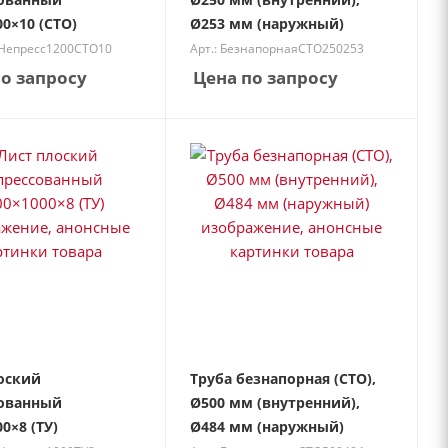
0×10 (СТО)
Ø253 мм (наружный)
тНепресс1200СТО10
Арт.: БезнапорнаяСТО250253
о запросу
Цена по запросу
оский
Труба безнапорная (СТО),
ованный
Ø500 мм (внутренний),
0×8 (ТУ)
Ø484 мм (наружный)