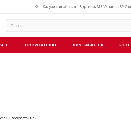
Калужская область, Ворсино, М3 Украина 89-й км
г. Обнинск, Киевское шоссе 35, рынок Строите
СЧЕТ
ПОКУПАТЕЛЮ
ДЛЯ БИЗНЕСА
БЛОГ
овки (возрастание)