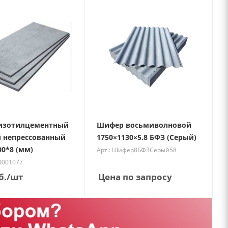
ризотилцементный
Шифер восьмиволновой
 непрессованный
1750×1130×5.8 БФЗ (Серый)
00*8 (мм)
Арт.: Шифер8БФЗСерый58
00001077
б.
/шт
Цена по запросу