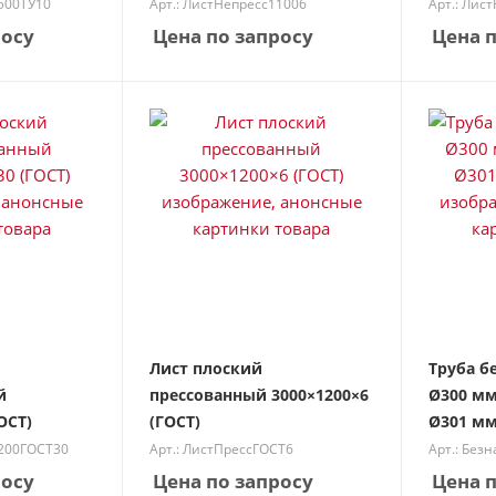
1500ТУ10
Арт.: ЛистНепресс11006
Арт.: Лис
росу
Цена по запросу
Цена п
Лист плоский
Труба б
й
прессованный 3000×1200×6
Ø300 мм
ОСТ)
(ГОСТ)
Ø301 мм
1200ГОСТ30
Арт.: ЛистПрессГОСТ6
Арт.: Без
росу
Цена по запросу
Цена п