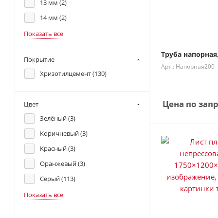
13 мм (
2
)
14 мм (
2
)
Показать все
Труба напорная
Покрытие
Арт.: Напорная200
Хризотилцемент (
130
)
Цена по зап
Цвет
Зелёный (
3
)
Коричневый (
3
)
Красный (
3
)
Оранжевый (
3
)
Серый (
113
)
Показать все