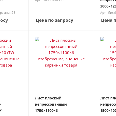
Арт.: Напорная300
3000×120
Красный58
Арт.: Лис
росу
Цена по запросу
Цена п
Лист плоский
Лист пл
й
непрессованный
непресс
У)
1750×1100×6
1500×100