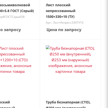
восьмиволновой
Лист плоский
30×5.8 ГОСТ (Серый)
непрессованный
1500×330×10 (ТУ)
фер8ГОСТСерый58
Арт.: ЛистНепресс330ТУ10
о запросу
Цена по запросу
оский
Труба безнапорная (СТО),
ованный
Ø250 мм (внутренний),