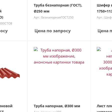
Труба безнапорная (ГОСТ),
Шифер 
й
Ø250 мм
1750×11
О)
Арт.: БезнапорнаяГОСТ250
Арт.: Ши
1000СТО8
росу
Цена по запросу
Цена п
лновой
Труба напорная, Ø300 мм
Лист пл
СТ
непресс