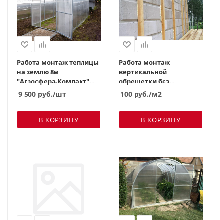
Работа монтаж теплицы
Работа монтаж
на землю 8м
вертикальной
"Агросфера-Компакт"
обрешетки без
(2,04*2м)
выравнивания на
9 500
руб.
/шт
100
руб.
/м2
дерево
В КОРЗИНУ
В КОРЗИНУ