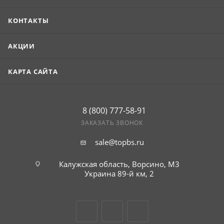
КОНТАКТЫ
АКЦИИ
КАРТА САЙТА
8 (800) 777-58-91
ЗАКАЗАТЬ ЗВОНОК
sale@topbs.ru
Калужская область, Ворсино, М3
г. Обнинск, Киевское шоссе 35,
рынок Строительный плюс
Украина 89-й км, 2