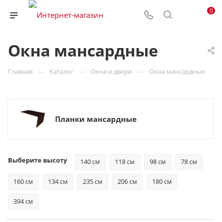
0
Окна мансардные
—
—
—
Главная
Каталог
Окна и двери
Окна мансардные
Планки мансардные
Выберите высоту
140 см
118 см
98 см
78 см
160 см
134 см
235 см
206 см
180 см
394 см