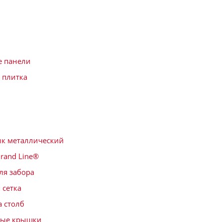
е панели
 плитка
к металлический
rand Line®
ля забора
 сетка
а столб
ные крышки