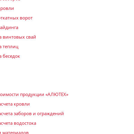
кровли
ткатных ворот
айдинга
а винтовых свай
а теплиц
а беседок
тоимости продукции «АЛЮТЕХ»
асчета кровли
асчета заборов и ограждений
асчета водостока
и материалов