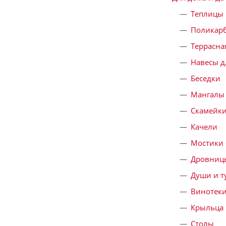
Теплицы
Поликар
Террасна
Навесы д
Беседки
Мангалы
Скамейк
Качели
Мостики 
Дровниц
Души и т
Винотек
Крыльца
Столы