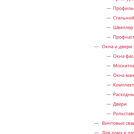
Профильн
Стальной
Швеллер
Профнас
Окна и двери
Окна фа
Москитны
Окна ма
Комплек
Расходны
Двери
Рольстав
Винтовые сва
Для дома и да