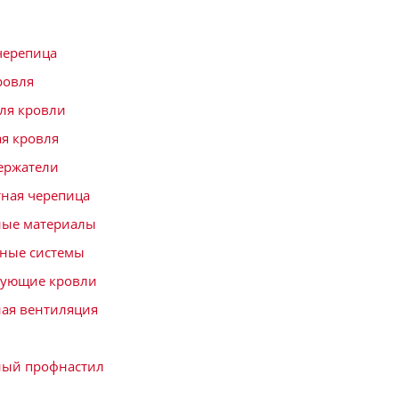
черепица
ровля
ля кровли
я кровля
ержатели
ная черепица
ные материалы
ные системы
тующие кровли
ая вентиляция
ный профнастил