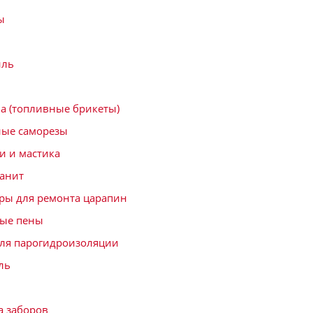
ы
иль
а (топливные брикеты)
ные саморезы
и и мастика
анит
ры для ремонта царапин
ые пены
ля парогидроизоляции
ль
а заборов