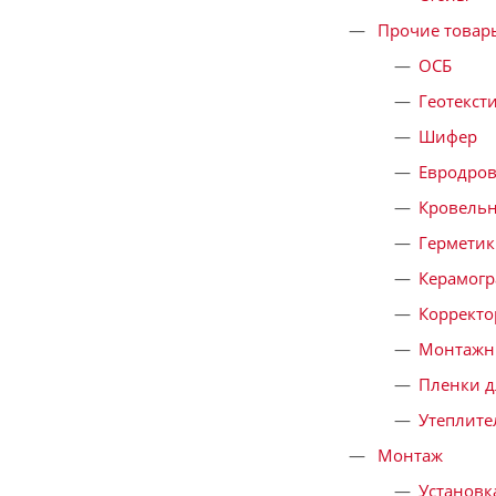
Прочие товар
ОСБ
Геотекст
Шифер
Евродров
Кровель
Герметик
Керамогр
Корректо
Монтажн
Пленки д
Утеплите
Монтаж
Установк