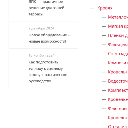
ДПК — практичное
Кровля
решение для вашей
террасы
Металло
Мягкая к
9 декабря 2024
Новое оборудование –
Пленки д
новые возможности!
Фальцева
Снегозад
13 ноября 2024
Как подготовить
Композит
теплицу к зимнему
Кровель
сезону: практическое
Водосточ
руководство
Комплек
Кровельн
Флюгеры
Кровель
Ондулин