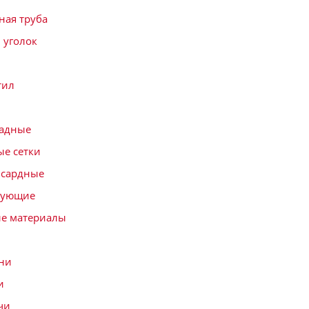
ая труба
 уголок
тил
садные
е сетки
нсардные
тующие
е материалы
ни
и
чи