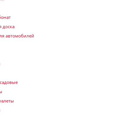
бонат
я доска
ля автомобилей
и
садовые
ы
уалеты
и