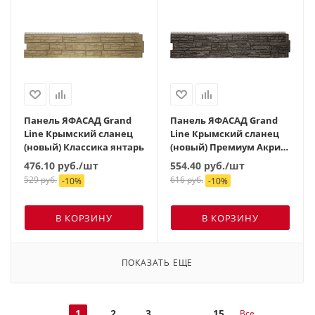
Панель ЯФАСАД Grand
Панель ЯФАСАД Grand
Line Крымский сланец
Line Крымский сланец
(новый) Классика янтарь
(новый) Премиум Акрил
арабика
476.10
руб.
/шт
554.40
руб.
/шт
529
руб.
616
руб.
-
10
%
-
10
%
В КОРЗИНУ
В КОРЗИНУ
ПОКАЗАТЬ ЕЩЕ
1
2
3
15
Все