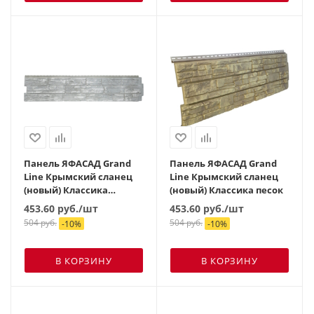
Панель ЯФАСАД Grand
Панель ЯФАСАД Grand
Line Крымский сланец
Line Крымский сланец
(новый) Классика
(новый) Классика песок
серебро
453.60
руб.
/шт
453.60
руб.
/шт
504
руб.
504
руб.
-
10
%
-
10
%
В КОРЗИНУ
В КОРЗИНУ