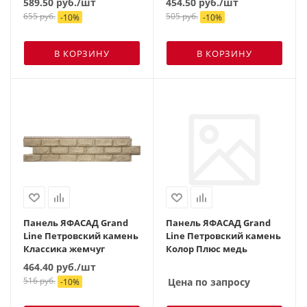
589.50
руб.
/шт
454.50
руб.
/шт
655
руб.
505
руб.
-
10
%
-
10
%
В КОРЗИНУ
В КОРЗИНУ
Панель ЯФАСАД Grand
Панель ЯФАСАД Grand
Line Петровский камень
Line Петровский камень
Классика жемчуг
Колор Плюс медь
464.40
руб.
/шт
516
руб.
Цена по запросу
-
10
%