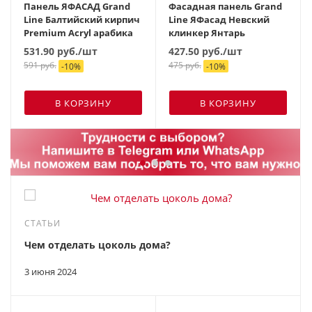
Панель ЯФАСАД Grand
Фасадная панель Grand
Line Балтийский кирпич
Line ЯФасад Невский
Premium Acryl арабика
клинкер Янтарь
531.90
руб.
/шт
427.50
руб.
/шт
591
руб.
475
руб.
-
10
%
-
10
%
В КОРЗИНУ
В КОРЗИНУ
СТАТЬИ
Чем отделать цоколь дома?
3 июня 2024