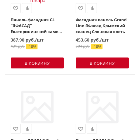
Панель фасадная GL
Фасадная панель Grand
''ЯФАСАД''
Line ЯФасад Крымский
Екатерининский камень
сланец Слоновая кость
жемчуг
387.90
руб.
/шт
453.60
руб.
/шт
431
руб.
504
руб.
-
10
%
-
10
%
В КОРЗИНУ
В КОРЗИНУ