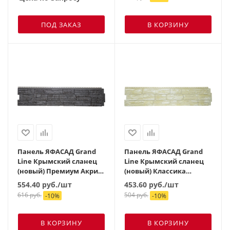
ПОД ЗАКАЗ
В КОРЗИНУ
Панель ЯФАСАД Grand
Панель ЯФАСАД Grand
Line Крымский сланец
Line Крымский сланец
(новый) Премиум Акрил
(новый) Классика
уголь
слоновая кость
554.40
руб.
/шт
453.60
руб.
/шт
616
руб.
504
руб.
-
10
%
-
10
%
В КОРЗИНУ
В КОРЗИНУ