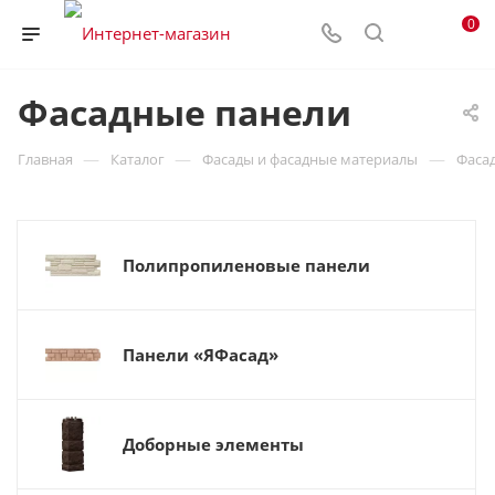
0
Фасадные панели
—
—
—
Главная
Каталог
Фасады и фасадные материалы
Фаса
Полипропиленовые панели
Панели «ЯФасад»
Доборные элементы