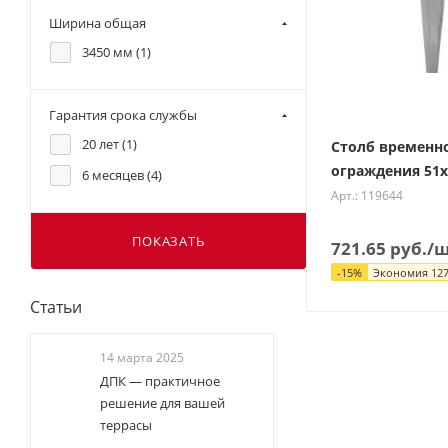
Ширина общая
3450 мм (
1
)
Гарантия срока службы
20 лет (
1
)
Столб временн
ограждения 51х
6 месяцев (
4
)
Арт.: 119644
ПОКАЗАТЬ
721.65
руб.
/
-
15
%
Экономия
127
Статьи
14 марта 2025
ДПК — практичное
решение для вашей
террасы