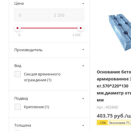
Цена
0
2 250
Производитель
Вид
Основание бет
Секция временного
армированное 
ограждения (
1
)
кг,570*220*130
мм,диаметр от
Подвид
мм
Крепление (
1
)
Арт.: 402840
403.75
руб.
/
-
15
%
Экономия
71.
Толщина