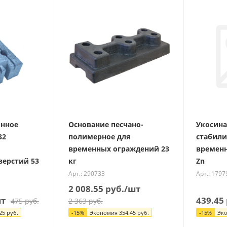
онное
Основание песчано-
Укосина
32
полимерное для
стабил
временных ограждений 23
временн
верстий 53
кг
Zn
Арт.: 290733
Арт.: 1797
2 008.55
руб.
/шт
шт
439.45
475
руб.
2 363
руб.
25
руб.
-
15
%
Экономия
354.45
руб.
-
15
%
Эк