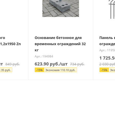
ого
Основание бетонное для
Панель 
1,2х1950 Zn
временных ограждений 32
огражде
кг
Арт.: 1195
Арт.: 194984
1 725.5
шт
623.90
руб.
/шт
849
руб.
734
руб.
2 030
руб
.35
руб.
-
15
%
Экономия
110.10
руб.
-
15
%
Эк