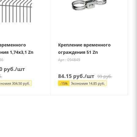
временного
Крепление временного
ния 1,74х3,1 Zn
ограждения 51 Zn
86
Арт.: 094849
0
руб.
/шт
84.15
руб.
/шт
.
99
руб.
ономия
304.50
руб.
-
15
%
Экономия
14.85
руб.