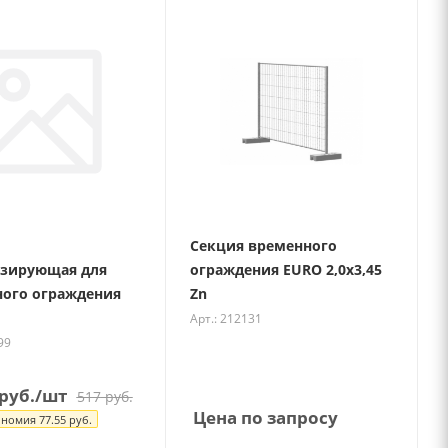
Секция временного
изирующая для
ограждения EURO 2,0х3,45
ого ограждения
Zn
Арт.: 212131
99
руб.
/шт
517
руб.
Цена по запросу
ономия
77.55
руб.