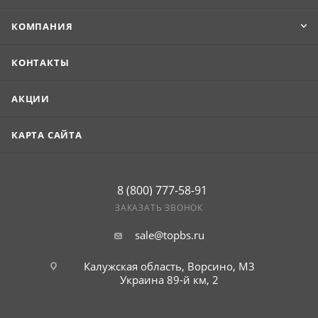
КОМПАНИЯ
КОНТАКТЫ
АКЦИИ
КАРТА САЙТА
8 (800) 777-58-91
ЗАКАЗАТЬ ЗВОНОК
sale@topbs.ru
Калужская область, Ворсино, М3
г. Обнинск, Киевское шоссе 35,
рынок Строительный плюс
Украина 89-й км, 2