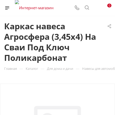
0
Каркас навеса
Агросфера (3,45х4) На
Сваи Под Ключ
Поликарбонат
—
—
—
Главная
Каталог
Для дома и дачи
Навесы для автомо