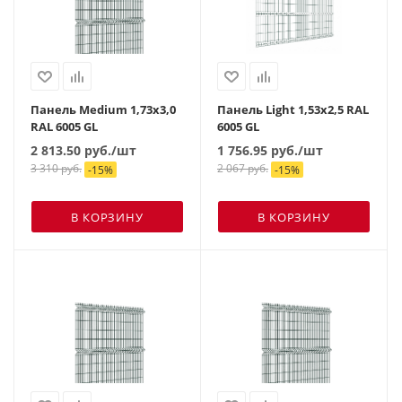
Панель Medium 1,73х3,0
Панель Light 1,53х2,5 RAL
RAL 6005 GL
6005 GL
2 813.50
руб.
/шт
1 756.95
руб.
/шт
3 310
руб.
2 067
руб.
-
15
%
-
15
%
В КОРЗИНУ
В КОРЗИНУ