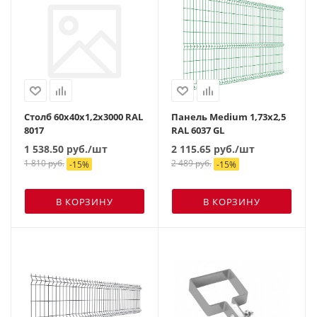
Столб 60х40х1,2х3000 RAL
Панель Medium 1,73х2,5
8017
RAL 6037 GL
1 538.50
руб.
/шт
2 115.65
руб.
/шт
1 810
руб.
2 489
руб.
-
15
%
-
15
%
В КОРЗИНУ
В КОРЗИНУ