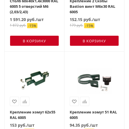
Столб 60х40х1,4х3000 RAL
Крепление 2 Скобы
6005 5 отверстий М6
Bastion винт М6х30 RAL
(2,03/2,43)
6005
1 591.20
руб.
/шт
152.15
руб.
/шт
1 872
руб.
179
руб.
-
15
%
-
15
%
В КОРЗИНУ
В КОРЗИНУ
Крепление хомут 62х55
Крепление хомут 51 RAL
RAL 6005
6005
153
руб.
/шт
94.35
руб.
/шт