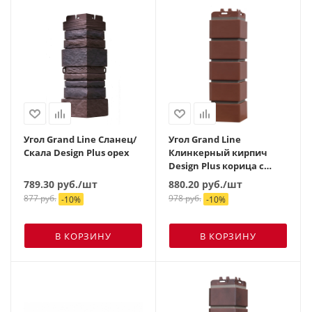
Угол Grand Line Сланец/
Угол Grand Line
Скала Design Plus орех
Клинкерный кирпич
Design Plus корица с
темно-бежевым швом
789.30
руб.
/шт
880.20
руб.
/шт
877
руб.
978
руб.
-
10
%
-
10
%
В КОРЗИНУ
В КОРЗИНУ