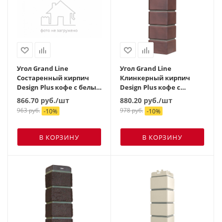
Угол Grand Line
Угол Grand Line
Состаренный кирпич
Клинкерный кирпич
Design Plus кофе с белым
Design Plus кофе с
швом
темно-бежевым швом
866.70
руб.
/шт
880.20
руб.
/шт
963
руб.
978
руб.
-
10
%
-
10
%
В КОРЗИНУ
В КОРЗИНУ