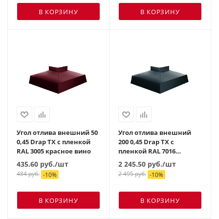
В КОРЗИНУ
В КОРЗИНУ
Угол отлива внешний 50
Угол отлива внешний
0,45 Drap TX с пленкой
200 0,45 Drap TX с
RAL 3005 красное вино
пленкой RAL 7016
антрацитово-серый
435.60
руб.
/шт
2 245.50
руб.
/шт
484
руб.
2 495
руб.
-
10
%
-
10
%
В КОРЗИНУ
В КОРЗИНУ