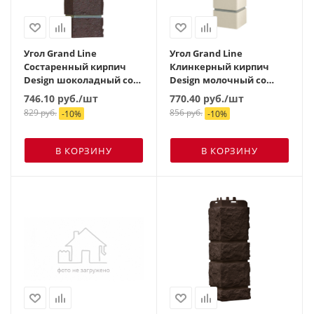
Угол Grand Line
Угол Grand Line
Состаренный кирпич
Клинкерный кирпич
Design шоколадный со
Design молочный со
швом RAL 7006
швом RAL 7006
746.10
руб.
/шт
770.40
руб.
/шт
829
руб.
856
руб.
-
10
%
-
10
%
В КОРЗИНУ
В КОРЗИНУ