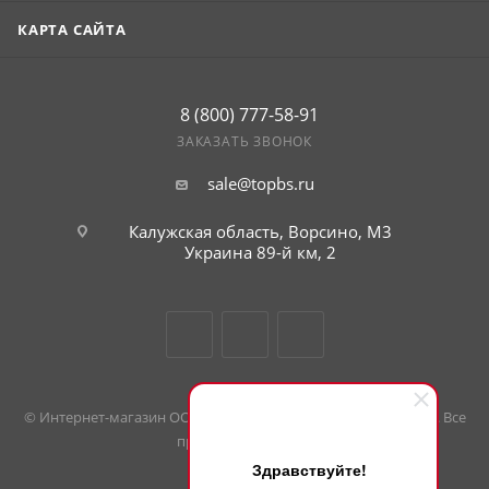
КАРТА САЙТА
8 (800) 777-58-91
ЗАКАЗАТЬ ЗВОНОК
sale@topbs.ru
Калужская область, Ворсино, М3
г. Обнинск, Киевское шоссе 35,
рынок Строительный плюс
Украина 89-й км, 2
© Интернет-магазин ООО «Большие скидки». 2008 — 2026 гг. Все
права защищены.
Здравствуйте!