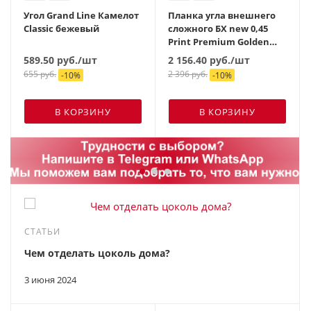
Угол Grand Line Камелот
Планка угла внешнего
Classic бежевый
сложного БХ new 0,45
Print Premium Golden
Wood Fresh TwinColor
589.50
руб.
/шт
2 156.40
руб.
/шт
(2м)
655
руб.
2 396
руб.
-
10
%
-
10
%
В КОРЗИНУ
В КОРЗИНУ
СТАТЬИ
Чем отделать цоколь дома?
3 июня 2024