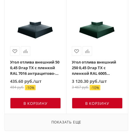
Угол отлива внешний 50
Угол отлива внешний
0,45 Drap TX с пленкой
250 0,45 Drap TX с
RAL 7016 антрацитово-
пленкой RAL 6005
серый
зеленый мох
435.60
руб.
/шт
3 120.30
руб.
/шт
484
руб.
3 467
руб.
-
10
%
-
10
%
В КОРЗИНУ
В КОРЗИНУ
ПОКАЗАТЬ ЕЩЕ