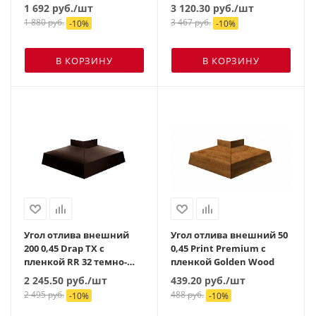
коричневый
коричневый
1 692
руб.
/шт
3 120.30
руб.
/шт
1 880
руб.
3 467
руб.
-
10
%
-
10
%
В КОРЗИНУ
В КОРЗИНУ
Угол отлива внешний
Угол отлива внешний 50
200 0,45 Drap TX с
0,45 Print Premium с
пленкой RR 32 темно-
пленкой Golden Wood
коричневый
2 245.50
руб.
/шт
439.20
руб.
/шт
2 495
руб.
488
руб.
-
10
%
-
10
%