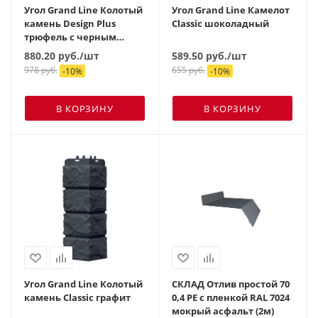
Угол Grand Line Колотый
Угол Grand Line Камелот
камень Design Plus
Classic шоколадный
трюфель с черным
швом
880.20
руб.
/шт
589.50
руб.
/шт
978
руб.
655
руб.
-
10
%
-
10
%
В КОРЗИНУ
В КОРЗИНУ
Угол Grand Line Колотый
СКЛАД Отлив простой 70
камень Classic графит
0,4 PE с пленкой RAL 7024
мокрый асфальт (2м)