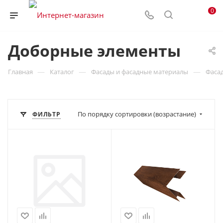
0
Доборные элементы
—
—
—
Главная
Каталог
Фасады и фасадные материалы
Фаса
По порядку сортировки (возрастание)
ФИЛЬТР