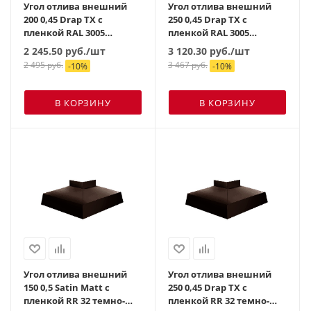
Угол отлива внешний
Угол отлива внешний
200 0,45 Drap TX с
250 0,45 Drap TX с
пленкой RAL 3005
пленкой RAL 3005
красное вино
красное вино
2 245.50
руб.
/шт
3 120.30
руб.
/шт
2 495
руб.
3 467
руб.
-
10
%
-
10
%
В КОРЗИНУ
В КОРЗИНУ
Угол отлива внешний
Угол отлива внешний
150 0,5 Satin Matt с
250 0,45 Drap TX с
пленкой RR 32 темно-
пленкой RR 32 темно-