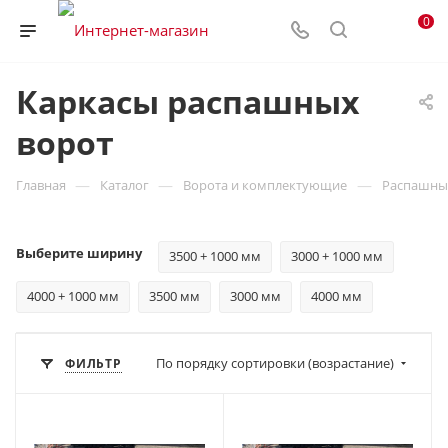
0
Каркасы распашных
ворот
—
—
—
Главная
Каталог
Ворота и комплектующие
Распашны
Выберите ширину
3500 + 1000 мм
3000 + 1000 мм
4000 + 1000 мм
3500 мм
3000 мм
4000 мм
По порядку сортировки (возрастание)
ФИЛЬТР