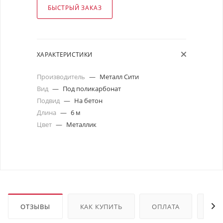
БЫСТРЫЙ ЗАКАЗ
ХАРАКТЕРИСТИКИ
Производитель
—
Металл Сити
Вид
—
Под поликарбонат
Подвид
—
На бетон
Длина
—
6 м
Цвет
—
Металлик
ОТЗЫВЫ
КАК КУПИТЬ
ОПЛАТА
ДО