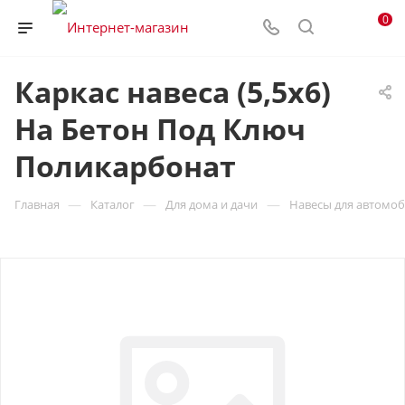
0
Каркас навеса (5,5х6)
На Бетон Под Ключ
Поликарбонат
—
—
—
Главная
Каталог
Для дома и дачи
Навесы для автомо