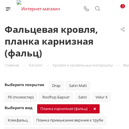
0
Фальцевая кровля,
планка карнизная
(фальц)
—
—
—
Главная
Каталог
Кровля и кровельные материалы
Фа
Выберите покрытие
Drap
Satin Matt
PE (полиэстер)
Rooftop Бархат
Satin
Velur X
Выберите вид
Планка карнизная (фальц)
Кликфальц
Планка примыкание верхнее к трубе