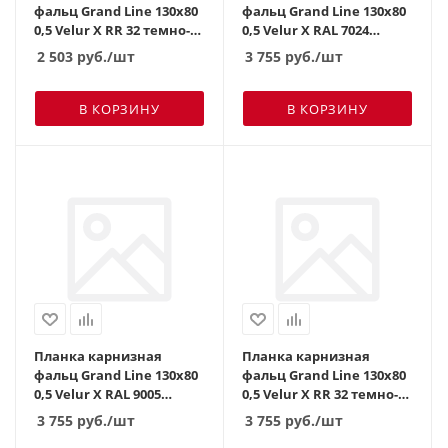
фальц Grand Line 130х80
фальц Grand Line 130х80
0,5 Velur X RR 32 темно-
0,5 Velur X RAL 7024
коричневый (2м)
мокрый асфальт (3м)
2 503
руб.
/шт
3 755
руб.
/шт
В КОРЗИНУ
В КОРЗИНУ
Планка карнизная
Планка карнизная
фальц Grand Line 130х80
фальц Grand Line 130х80
0,5 Velur X RAL 9005
0,5 Velur X RR 32 темно-
черная (3м)
коричневый (3м)
3 755
руб.
/шт
3 755
руб.
/шт