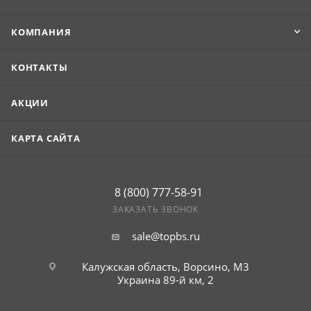
КОМПАНИЯ
КОНТАКТЫ
АКЦИИ
КАРТА САЙТА
8 (800) 777-58-91
ЗАКАЗАТЬ ЗВОНОК
sale@topbs.ru
Калужская область, Ворсино, М3
г. Обнинск, Киевское шоссе 35,
рынок Строительный плюс
Украина 89-й км, 2