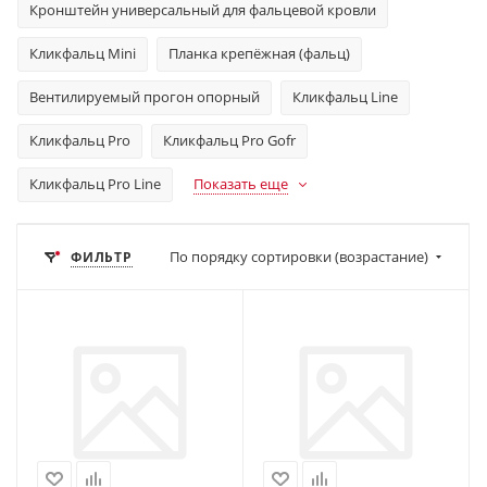
Кронштейн универсальный для фальцевой кровли
Кликфальц Mini
Планка крепёжная (фальц)
Вентилируемый прогон опорный
Кликфальц Line
Кликфальц Pro
Кликфальц Pro Gofr
Кликфальц Pro Line
Показать еще
По порядку сортировки (возрастание)
ФИЛЬТР