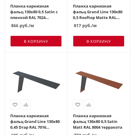
Планка карнизная
Планка карнизная
фальц 130х80 0,5 Satin с
фальц Grand Line 130х80
пленкой RAL 7024
0,5 Rooftop Matte RAL
мокрый асфальт
9005 черный
866
руб.
/м
817
руб.
/м
В КОРЗИНУ
В КОРЗИНУ
Планка карнизная
Планка карнизная
фальц Grand Line 130х80
фальц 130х80 0,5 Satin
0,45 Drap RAL 7016
Мatt RAL 8004 терракота
антрацитово-серый