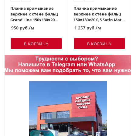
Планка примыкание
Планка примыкание
верхнее к стене фальц
верхнее к стене фальц
Grand Line 150х130х20
150х130х20 0,5 Satin Мatt
0,45 PE с пленкой RAL
RAL 7024 мокрый
950
руб.
/м
1 257
руб.
/м
8017 шоколад
асфальт
В КОРЗИНУ
В КОРЗИНУ