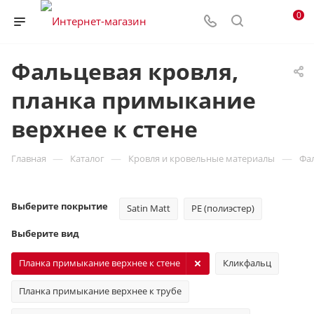
0
Фальцевая кровля,
планка примыкание
верхнее к стене
—
—
—
Главная
Каталог
Кровля и кровельные материалы
Фа
Выберите покрытие
Satin Matt
PE (полиэстер)
Выберите вид
Планка примыкание верхнее к стене
Кликфальц
Планка примыкание верхнее к трубе