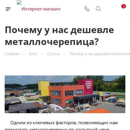
0
Почему у нас дешевле
металлочерепица?
—
—
—
Главная
Блог
Статьи
Почему у нас дешевле металлоч
Одним из ключевых факторов, позволяющих нам
предлагать металлочерепицу по доступной цене,