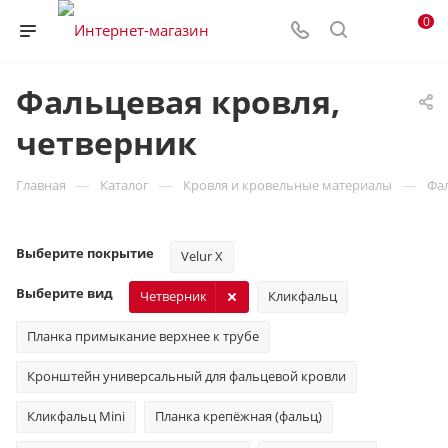
0
Фальцевая кровля,
четверник
—
—
—
Главная
Каталог
Кровля и кровельные материалы
Фа
Выберите покрытие
Velur X
Выберите вид
Четверник
Кликфальц
Планка примыкание верхнее к трубе
Кронштейн универсальный для фальцевой кровли
Кликфальц Mini
Планка крепёжная (фальц)