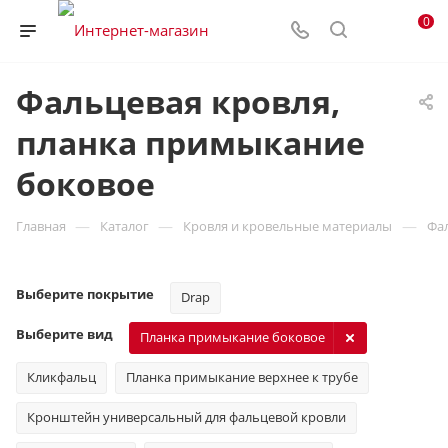
0
Фальцевая кровля,
планка примыкание
боковое
—
—
—
Главная
Каталог
Кровля и кровельные материалы
Фа
Выберите покрытие
Drap
Выберите вид
Планка примыкание боковое
Кликфальц
Планка примыкание верхнее к трубе
Кронштейн универсальный для фальцевой кровли