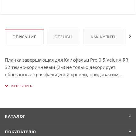
ОПИСАНИЕ
ОТЗЫВЫ
КАК КУПИТЬ
Планка завершающая для Кликфальц Pro 0,5 Velur X RR
32 темно-коричневый (2м) не только декорирует
обрезанные края фальцевой кровли, придавая им
эстетичный и законченный внешний вид, но и
фиксирует их на месте. Изготавливается из
оцинкованной стали, которая обеспечивает срок
эксплуатации до .
КАТАЛОГ
ПОКУПАТЕЛЮ