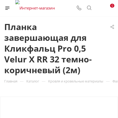
0
Планка
завершающая для
Кликфальц Pro 0,5
Velur X RR 32 темно-
коричневый (2м)
—
—
—
Главная
Каталог
Кровля и кровельные материалы
Фа