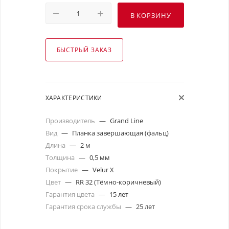
В КОРЗИНУ
БЫСТРЫЙ ЗАКАЗ
ХАРАКТЕРИСТИКИ
Производитель
—
Grand Line
Вид
—
Планка завершающая (фальц)
Длина
—
2 м
Толщина
—
0,5 мм
Покрытие
—
Velur X
Цвет
—
RR 32 (Тёмно-коричневый)
Гарантия цвета
—
15 лет
Гарантия срока службы
—
25 лет