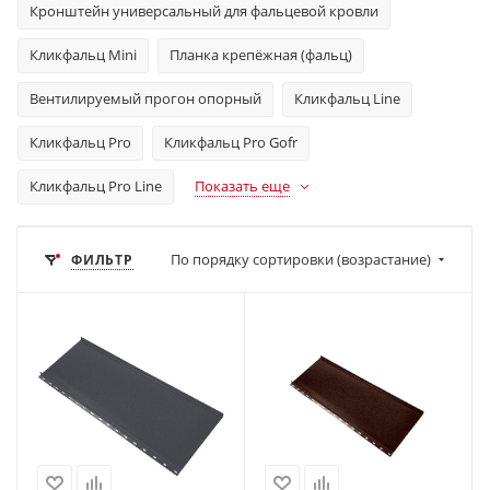
Кронштейн универсальный для фальцевой кровли
Кликфальц Mini
Планка крепёжная (фальц)
Вентилируемый прогон опорный
Кликфальц Line
Кликфальц Pro
Кликфальц Pro Gofr
Кликфальц Pro Line
Показать еще
По порядку сортировки (возрастание)
ФИЛЬТР