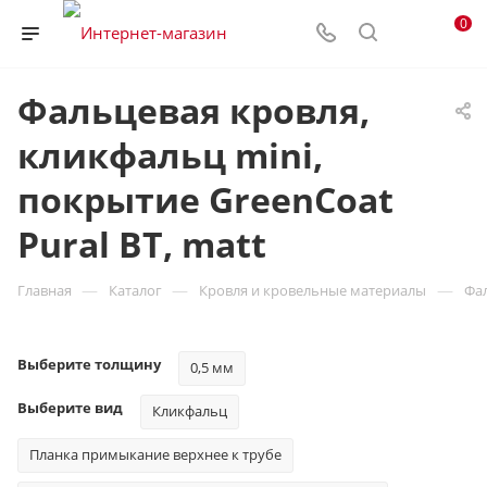
0
Фальцевая кровля,
кликфальц mini,
покрытие GreenCoat
Pural BT, matt
—
—
—
Главная
Каталог
Кровля и кровельные материалы
Фа
Выберите толщину
0,5 мм
Выберите вид
Кликфальц
Планка примыкание верхнее к трубе