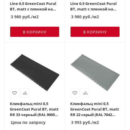
Line 0,5 GreenCoat Pural
Line 0,5 GreenCoat Pural
BT, matt с пленкой на
BT, matt с пленкой на
замках RR 32 темно-
замках RR 23 темно-
3 980
руб.
/м2
3 980
руб.
/м2
коричневый (RAL 8019
серый (RAL 7024 мокрый
серо-коричневый)
асфальт)
В КОРЗИНУ
В КОРЗИНУ
Кликфальц mini 0,5
Кликфальц mini 0,5
GreenCoat Pural BT, matt
GreenCoat Pural BT, matt
RR 33 черный (RAL 9005
RR 22 серый (RAL 7042
черный)
транспортный серый a)
Цена по запросу
3 993
руб.
/м2