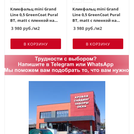
Кликфальц mini Grand
Кликфальц mini Grand
Line 0,5 GreenCoat Pural
Line 0,5 GreenCoat Pural
BT, matt с пленкой на
BT, matt с пленкой на
замках RR2Н3 (RAL 7016
замках RR 887
3 980
руб.
/м2
3 980
руб.
/м2
антрацитово-серый)
шоколадно-коричневый
(RAL 8017 шоколад)
В КОРЗИНУ
В КОРЗИНУ