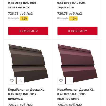
0,45 Drap RAL 6005
0,45 Drap RAL 8004
зеленый мох
терракота
726.75
руб.
/м2
726.75
руб.
/м2
855
руб.
855
руб.
-
15
%
-
15
%
В КОРЗИНУ
В КОРЗИНУ
Корабельная Доска XL
Корабельная Доска XL
0,45 Drap RAL 8017
0,45 Drap RAL 3005
шоколад
красное вино
726.75
руб.
/м2
726.75
руб.
/м2