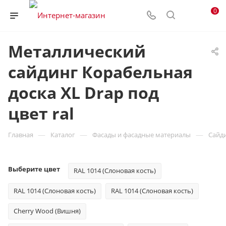
0
Металлический
сайдинг Корабельная
доска XL Drap под
цвет ral
—
—
—
Главная
Каталог
Фасады и фасадные материалы
Сайд
Выберите цвет
RAL 1014 (Слоновая кость)
RAL 1014 (Слоновая кость)
RAL 1014 (Слоновая кость)
Cherry Wood (Вишня)