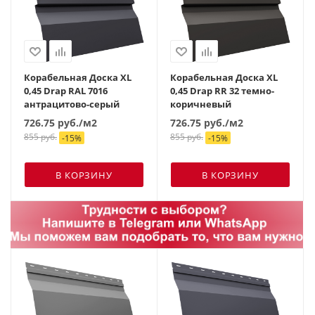
Корабельная Доска XL
Корабельная Доска XL
0,45 Drap RAL 7016
0,45 Drap RR 32 темно-
антрацитово-серый
коричневый
726.75
руб.
/м2
726.75
руб.
/м2
855
руб.
855
руб.
-
15
%
-
15
%
В КОРЗИНУ
В КОРЗИНУ