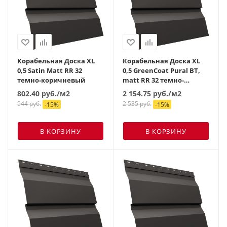
Корабельная Доска XL
Корабельная Доска XL
0,5 Satin Мatt RR 32
0,5 GreenCoat Pural BT,
темно-коричневый
matt RR 32 темно-
коричневый (RAL 8019
802.40
руб.
/м2
2 154.75
руб.
/м2
серо-коричневый)
944
руб.
2 535
руб.
-
15
%
-
15
%
В КОРЗИНУ
В КОРЗИНУ