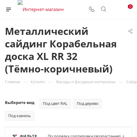
0
Металлический
сайдинг Корабельная
доска XL RR 32
(Тёмно-коричневый)
—
—
—
Главная
Каталог
Фасады и фасадные материалы
Сайд
Выберите вид
Под цвет RAL
Под дерево
Под камень
По порядку сортировки (возрастание)
ФИЛЬТР