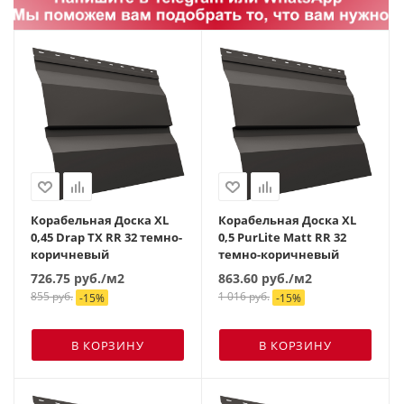
Корабельная Доска XL
Корабельная Доска XL
0,45 Drap TX RR 32 темно-
0,5 PurLite Мatt RR 32
коричневый
темно-коричневый
726.75
руб.
/м2
863.60
руб.
/м2
855
руб.
1 016
руб.
-
15
%
-
15
%
В КОРЗИНУ
В КОРЗИНУ