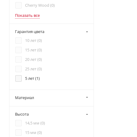
Cherry Wood (
0
)
Показать все
Гарантия цвета
10 лет (
0
)
15 лет (
0
)
20 лет (
0
)
25 лет (
0
)
5 лет (
1
)
Материал
Высота
14,5 мм (
0
)
15 мм (
0
)