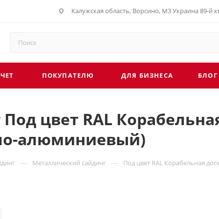
Калужская область, Ворсино, М3 Украина 89-й км
г. Обнинск, Киевское шоссе 35, рынок Строите
СЧЕТ
ПОКУПАТЕЛЮ
ДЛЯ БИЗНЕСА
БЛОГ
Под цвет RAL Корабельная
Бело-алюминиевый)
—
—
йдинг
Металлический сайдинг
Под цвет RAL Корабельная доск