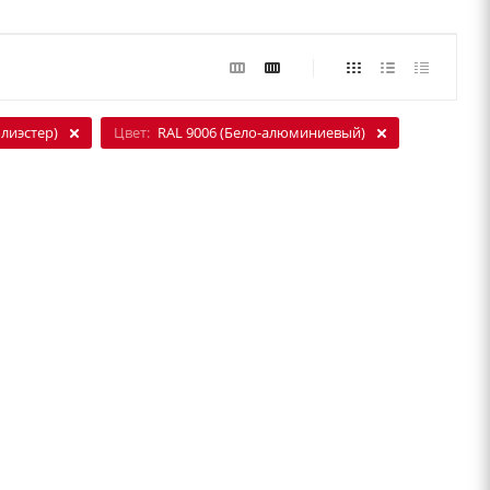
олиэстер)
Цвет:
RAL 9006 (Бело-алюминиевый)