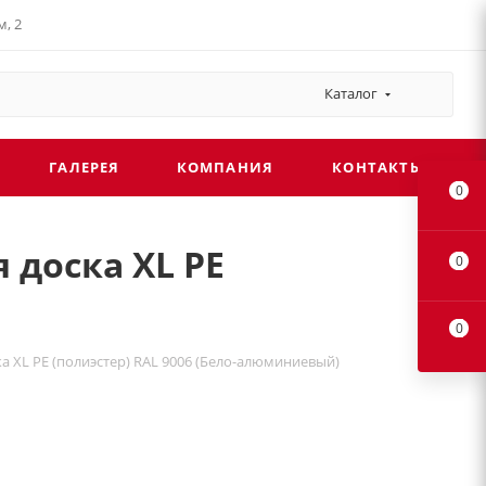
, 2
льный плюс
Каталог
ГАЛЕРЕЯ
КОМПАНИЯ
КОНТАКТЫ
0
 доска XL PE
0
0
а XL PE (полиэстер) RAL 9006 (Бело-алюминиевый)