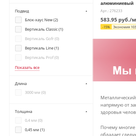
алюминиевый
Арт.: 276233
Подвид
583.95
руб.
/м
Блок-хаус New (
2
)
-
15
%
Экономия
103
Вертикаль Classic (
1
)
Вертикаль Gofr (
0
)
Вертикаль Line (
1
)
Вертикаль Prof (
0
)
Показать все
Длина
3000 мм (
0
)
Металлический 
напрямую от за
Толщина
здоровья челов
0,4 мм (
0
)
Почему многие 
0,45 мм (
1
)
обладает след