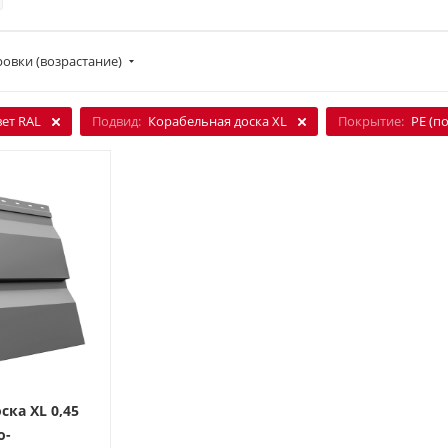
овки (возрастание)
вет RAL
Подвид:
Корабельная доска XL
Покрытие:
PE (п
ска XL 0,45
о-