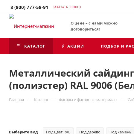
8 (800) 777-58-91
ЗАКАЗАТЬ ЗВОНОК
О цене – с нами можно
договориться!
КАТАЛОГ
АКЦИИ
ПОДБОР И РА
Металлический сайдинг 
(полиэстер) RAL 9006 (
—
—
—
Главная
Каталог
Фасады и фасадные материалы
Са
Выберите вид
Под цвет RAL
Под дерево
Под камень