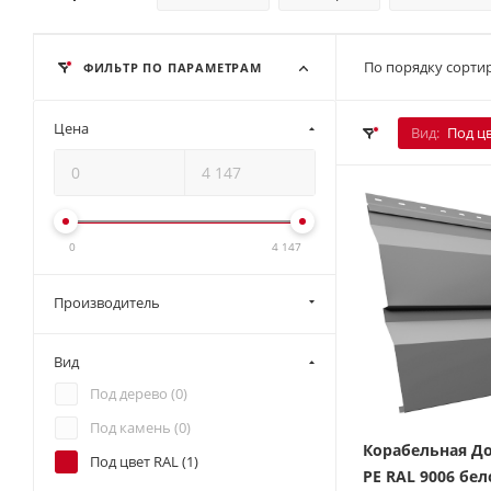
По порядку сортир
ФИЛЬТР ПО ПАРАМЕТРАМ
Цена
Вид:
Под ц
0
4 147
Производитель
Вид
Под дерево (
0
)
Под камень (
0
)
Корабельная До
Под цвет RAL (
1
)
PE RAL 9006 бел