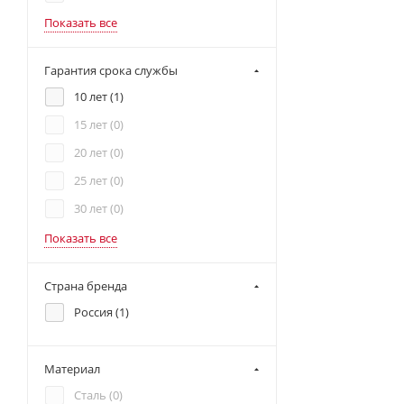
Показать все
Гарантия срока службы
10 лет (
1
)
15 лет (
0
)
20 лет (
0
)
25 лет (
0
)
30 лет (
0
)
Показать все
Страна бренда
Россия (
1
)
Материал
Сталь (
0
)