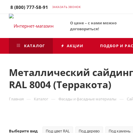
8 (800) 777-58-91
ЗАКАЗАТЬ ЗВОНОК
О цене – с нами можно
договориться!
КАТАЛОГ
АКЦИИ
ПОДБОР И РА
Металлический сайдинг 
RAL 8004 (Терракота)
—
—
—
Главная
Каталог
Фасады и фасадные материалы
Са
Выберите вид
Под цвет RAL
Под дерево
Под камень