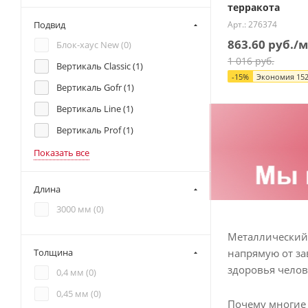
терракота
Арт.: 276374
Подвид
863.60
руб.
/м
Блок-хаус New (
0
)
1 016
руб.
Вертикаль Classic (
1
)
-
15
%
Экономия
152
Вертикаль Gofr (
1
)
Вертикаль Line (
1
)
Вертикаль Prof (
1
)
Показать все
Длина
3000 мм (
0
)
Металлический 
напрямую от за
Толщина
здоровья челов
0,4 мм (
0
)
0,45 мм (
0
)
Почему многие 