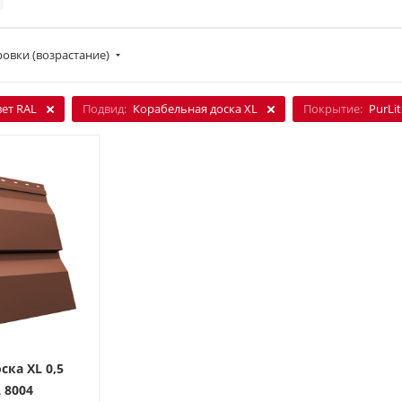
овки (возрастание)
вет RAL
Подвид:
Корабельная доска XL
Покрытие:
PurLi
ска XL 0,5
L 8004