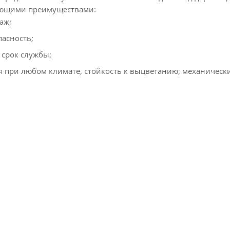
ующими преимуществами:
аж;
асность;
срок службы;
я при любом климате, стойкость к выцветанию, механичес