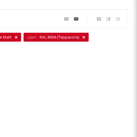
te Matt
Цвет:
RAL 8004 (Терракота)