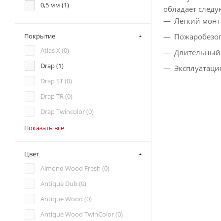
0,5 мм (
1
)
обладает след
Лёгкий монт
Пожаробезоп
Покрытие
Atlas X (
0
)
Длительный 
Drap (
1
)
Эксплуатаци
Drap ST (
0
)
Drap TR (
0
)
Drap Twincolor (
0
)
Показать все
Цвет
Almond Wood Fresh (
0
)
Antique Dub (
0
)
Antique Wood (
0
)
Antique Wood TwinColor (
0
)