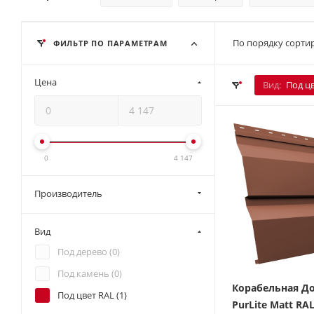
По порядку сортир
ФИЛЬТР ПО ПАРАМЕТРАМ
Цена
Вид:
Под ц
0
4 147
Производитель
Вид
Под дерево (
0
)
Под камень (
0
)
Корабельная До
Под цвет RAL (
1
)
PurLite Мatt RA