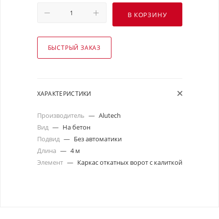
В КОРЗИНУ
БЫСТРЫЙ ЗАКАЗ
ХАРАКТЕРИСТИКИ
Производитель
—
Alutech
Вид
—
На бетон
Подвид
—
Без автоматики
Длина
—
4 м
Элемент
—
Каркас откатных ворот с калиткой