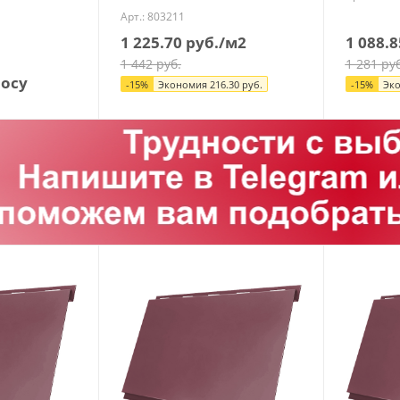
Арт.: 803211
1 225.70
руб.
/м2
1 088.8
1 442
руб.
1 281
руб
росу
-
15
%
Экономия
216.30
руб.
-
15
%
Эк