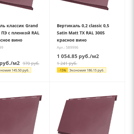
ль классик Grand
Вертикаль 0,2 classic 0,5
5 ПЭ с пленкой RAL
Satin Matt TX RAL 3005
асное вино
красное вино
99
Арт.: 589996
1 054.85
руб.
/м2
руб.
/м2
970
руб.
1 241
руб.
ономия
145.50
руб.
-
15
%
Экономия
186.15
руб.