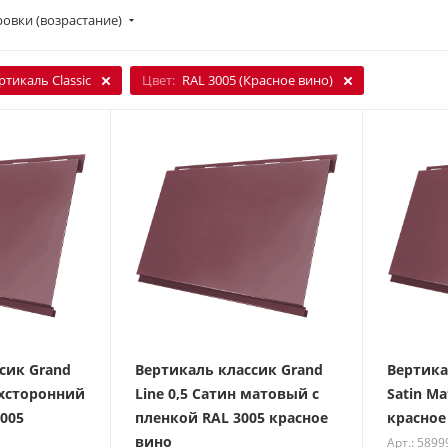
овки (возрастание)
ртикаль Classic
Цвет:
RAL 3005 (Красное вино)
сик Grand
Вертикаль классик Grand
Вертикал
ухсторонний
Line 0,5 Сатин матовый с
Satin Ma
3005
пленкой RAL 3005 красное
красное
вино
Арт.: 5899