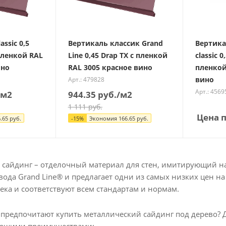
assic 0,5
Вертикаль классик Grand
Вертикал
 пленкой RAL
Line 0,45 Drap ТХ с пленкой
classic 0
ино
RAL 3005 красное вино
пленкой
вино
Арт.: 479828
Арт.: 4569
/м2
944.35
руб.
/м2
1 111
руб.
Цена п
.65
руб.
-
15
%
Экономия
166.65
руб.
сайдинг – отделочный материал для стен, имитирующий н
вода Grand Line® и предлагает одни из самых низких цен 
ека и соответствуют всем стандартам и нормам.
предпочитают купить металлический сайдинг под дерево?
ующими преимуществами: