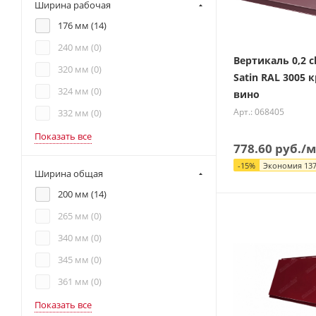
Ширина рабочая
176 мм (
14
)
240 мм (
0
)
Вертикаль 0,2 cl
320 мм (
0
)
Satin RAL 3005 
324 мм (
0
)
вино
Арт.: 068405
332 мм (
0
)
Показать все
778.60
руб.
/м
-
15
%
Экономия
137
Ширина общая
200 мм (
14
)
265 мм (
0
)
340 мм (
0
)
345 мм (
0
)
361 мм (
0
)
Показать все