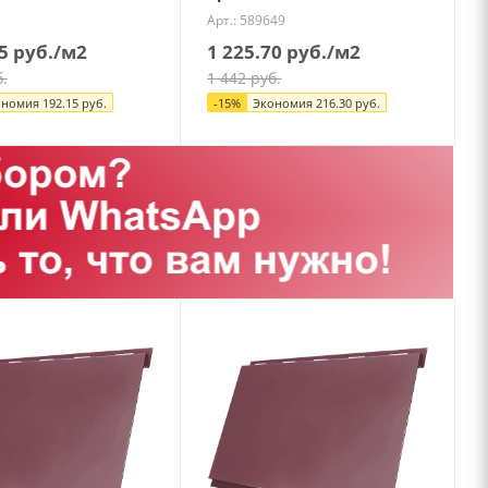
Арт.: 589649
5
руб.
/м2
1 225.70
руб.
/м2
.
1 442
руб.
ономия
192.15
руб.
-
15
%
Экономия
216.30
руб.