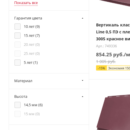
Показать все
Гарантия цвета
Вертикаль клас
10 лет (
9
)
Line 0,5 ПЭ с п
15 лет (
7
)
3005 красное в
20 лет (
0
)
Арт.: 749336
25 лет (
0
)
854.25
руб.
/м
1 005
руб.
5 лет (
1
)
-
15
%
Экономия
150
Материал
Высота
14,5 мм (
6
)
15 мм (
0
)