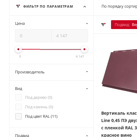
По порядку сортир
ФИЛЬТР ПО ПАРАМЕТРАМ
Цена
Подвид:
Ве
0
4 147
Производитель
Вид
Под дерево (
0
)
Под камень (
0
)
Вертикаль клас
Под цвет RAL (
11
)
Line 0,45 ПЭ дв
с пленкой RAL 
красное вино
Подвид