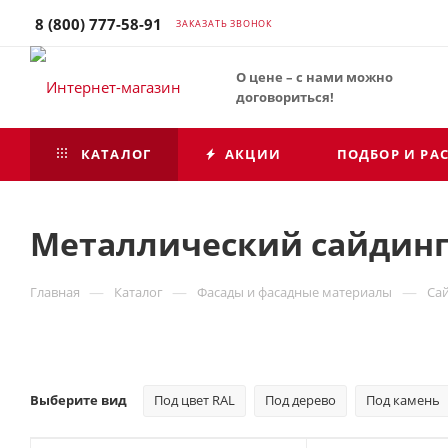
8 (800) 777-58-91
ЗАКАЗАТЬ ЗВОНОК
О цене – с нами можно
договориться!
КАТАЛОГ
АКЦИИ
ПОДБОР И РА
Металлический сайдинг В
—
—
—
Главная
Каталог
Фасады и фасадные материалы
Са
Выберите вид
Под цвет RAL
Под дерево
Под камень