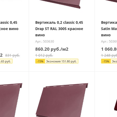
assic 0,45
Вертикаль 0,2 classic 0,45
Вертикал
асное вино
Drap ST RAL 3005 красное
Satin Ma
вино
вино
Арт.: 503630
Арт.: 5036
860.20
руб.
/м2
1 060.8
2
831
руб.
1 012
руб.
1 248
руб
.65
руб.
-
15
%
Экономия
151.80
руб.
-
15
%
Эк