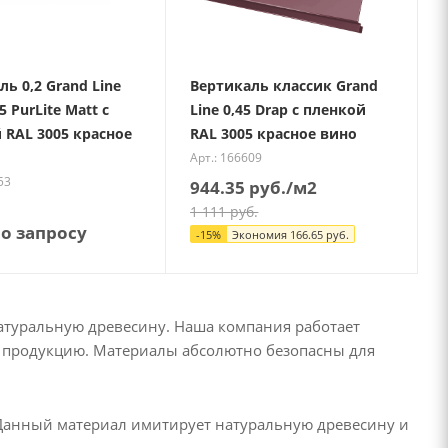
ь 0,2 Grand Line
Вертикаль классик Grand
,5 PurLite Matt с
Line 0,45 Drap с пленкой
 RAL 3005 красное
RAL 3005 красное вино
Арт.: 166609
53
944.35
руб.
/м2
1 111
руб.
о запросу
-
15
%
Экономия
166.65
руб.
атуральную древесину. Наша компания работает
на продукцию. Материалы абсолютно безопасны для
 Данный материал имитирует натуральную древесину и