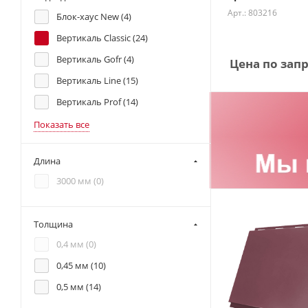
Арт.: 803216
Блок-хаус New (
4
)
Вертикаль Classic (
24
)
Вертикаль Gofr (
4
)
Цена по зап
Вертикаль Line (
15
)
Вертикаль Prof (
14
)
Показать все
Длина
3000 мм (
0
)
Толщина
0,4 мм (
0
)
0,45 мм (
10
)
0,5 мм (
14
)