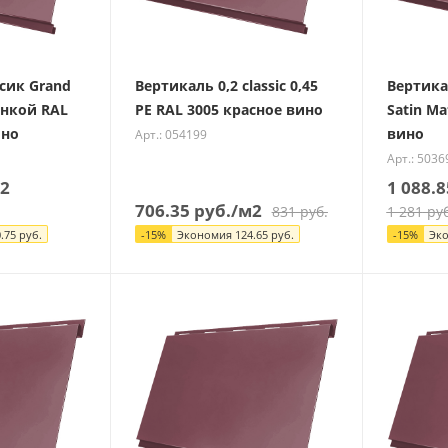
сик Grand
Вертикаль 0,2 classic 0,45
Вертикал
ленкой RAL
PE RAL 3005 красное вино
Satin Ma
ино
вино
Арт.: 054199
Арт.: 5036
2
1 088.8
706.35
руб.
/м2
831
руб.
1 281
руб
.75
руб.
-
15
%
Экономия
124.65
руб.
-
15
%
Эк