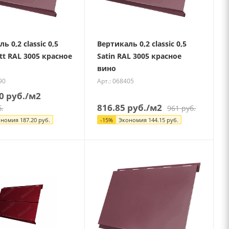
ь 0,2 classic 0,5
Вертикаль 0,2 classic 0,5
tt RAL 3005 красное
Satin RAL 3005 красное
вино
90
Арт.: 068405
0
руб.
/м2
816.85
руб.
/м2
.
961
руб.
ономия
187.20
руб.
-
15
%
Экономия
144.15
руб.