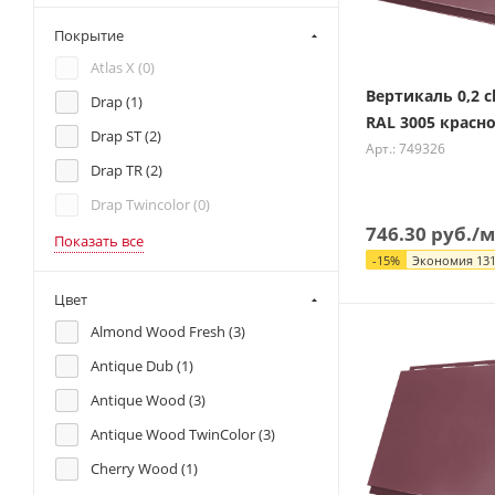
Покрытие
Atlas X (
0
)
Вертикаль 0,2 cl
Drap (
1
)
RAL 3005 красн
Drap ST (
2
)
Арт.: 749326
Drap TR (
2
)
Drap Twincolor (
0
)
746.30
руб.
/м
Показать все
-
15
%
Экономия
131
Цвет
Almond Wood Fresh (
3
)
Antique Dub (
1
)
Antique Wood (
3
)
Antique Wood TwinColor (
3
)
Cherry Wood (
1
)