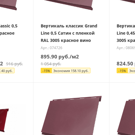
assic 0,5
Вертикаль классик Grand
Вертика
красное
Line 0,5 Сатин с пленкой
Line 0,4
RAL 3005 красное вино
3005 кр
Арт.: 074726
Арт.: 0806
895.90
руб.
/м2
2
824.50
916
руб.
1 054
руб.
.40
руб.
-
15
%
Экономия
158.10
руб.
-
15
%
Эк