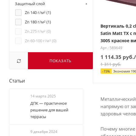
Защитный слой
Zn 140 г/м² (
1
)
Zn 180 г/м² (
1
)
Вертикаль 0,2 cl
Zn 275 г/м² (
0
)
Satin Matt TX с
3005 красное в
Zn 60-100 г/м² (
0
)
Арт.: 589649
1 114.35
руб.
ПОКАЗАТЬ
1 311
руб.
-
15
%
Экономия
196
Статьи
14 марта 2025
Металлический 
ДПК — практичное
напрямую от за
решение для вашей
здоровья челов
террасы
Почему многие 
9 декабря 2024
обладает след