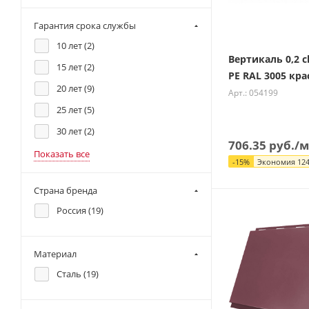
Гарантия срока службы
10 лет (
2
)
Вертикаль 0,2 cl
15 лет (
2
)
PE RAL 3005 кр
20 лет (
9
)
Арт.: 054199
25 лет (
5
)
30 лет (
2
)
706.35
руб.
/м
Показать все
-
15
%
Экономия
124
Страна бренда
Россия (
19
)
Материал
Сталь (
19
)