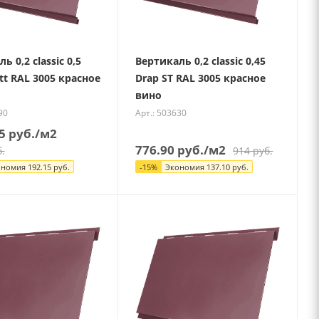
ь 0,2 classic 0,5
Вертикаль 0,2 classic 0,45
tt RAL 3005 красное
Drap ST RAL 3005 красное
вино
90
Арт.: 503630
5
руб.
/м2
776.90
руб.
/м2
.
914
руб.
ономия
192.15
руб.
-
15
%
Экономия
137.10
руб.