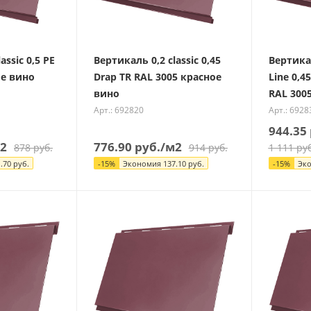
assic 0,5 PE
Вертикаль 0,2 classic 0,45
Вертика
ое вино
Drap TR RAL 3005 красное
Line 0,4
вино
RAL 300
Арт.: 692820
Арт.: 6928
944.35
2
776.90
руб.
/м2
878
руб.
914
руб.
1 111
руб
.70
руб.
-
15
%
Экономия
137.10
руб.
-
15
%
Эк