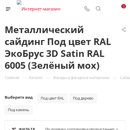
0
Металлический
сайдинг Под цвет RAL
ЭкоБрус 3D Satin RAL
6005 (Зелёный мох)
—
—
—
Главная
Каталог
Фасады и фасадные материалы
Сайд
Выберите вид
Под цвет RAL
Под дерево
Под камень
По порядку сортировки (возрастание)
ФИЛЬТР