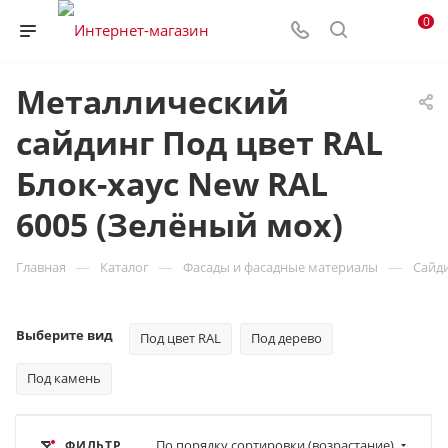
0
Металлический
сайдинг Под цвет RAL
Блок-хаус New RAL
6005 (Зелёный мох)
—
—
—
Главная
Каталог
Фасады и фасадные материалы
Сайд
Выберите вид
Под цвет RAL
Под дерево
Под камень
По порядку сортировки (возрастание)
ФИЛЬТР