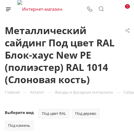
0
Металлический
сайдинг Под цвет RAL
Блок-хаус New PE
(полиэстер) RAL 1014
(Слоновая кость)
—
—
—
Главная
Каталог
Фасады и фасадные материалы
Сайд
Выберите вид
Под цвет RAL
Под дерево
Под камень