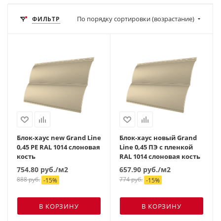
По порядку сортировки (возрастание)
ФИЛЬТР
Блок-хаус new Grand Line
Блок-хаус новый Grand
0,45 PE RAL 1014 слоновая
Line 0,45 ПЭ с пленкой
кость
RAL 1014 слоновая кость
754.80
руб.
/м2
657.90
руб.
/м2
888
руб.
774
руб.
-
15
%
-
15
%
В КОРЗИНУ
В КОРЗИНУ