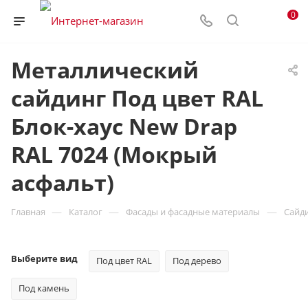
0
Металлический
сайдинг Под цвет RAL
Блок-хаус New Drap
RAL 7024 (Мокрый
асфальт)
—
—
—
Главная
Каталог
Фасады и фасадные материалы
Сайд
Выберите вид
Под цвет RAL
Под дерево
Под камень