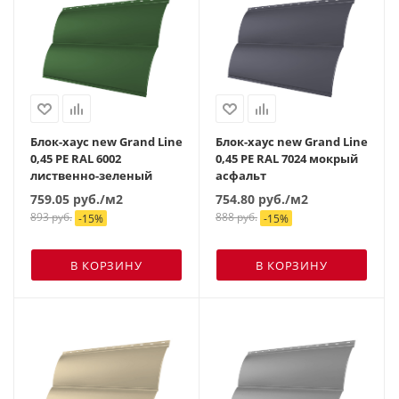
Блок-хаус new Grand Line
Блок-хаус new Grand Line
0,45 PE RAL 6002
0,45 PE RAL 7024 мокрый
лиственно-зеленый
асфальт
759.05
руб.
/м2
754.80
руб.
/м2
893
руб.
888
руб.
-
15
%
-
15
%
В КОРЗИНУ
В КОРЗИНУ