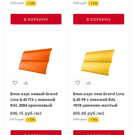
933
руб.
908
руб.
-
15
%
-
15
%
В КОРЗИНУ
В КОРЗИНУ
Блок-хаус новый Grand
Блок-хаус new Grand Line
Line 0,45 ПЭ с пленкой
0,45 PE с пленкой RAL
RAL 2004 оранжевый
1018 цинково-желтый
696.15
руб.
/м2
805.80
руб.
/м2
819
руб.
948
руб.
-
15
%
-
15
%