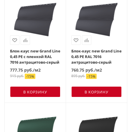
Блок-хаус new Grand Line
Блок-хаус new Grand Line
0,45 PE с пленкой RAL
0,45 PE RAL 7016
7016 антрацитово-серый
антрацитово-серый
777.75
руб.
/м2
760.75
руб.
/м2
915
руб.
895
руб.
-
15
%
-
15
%
В КОРЗИНУ
В КОРЗИНУ