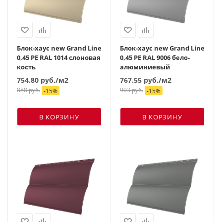
Блок-хаус new Grand Line
Блок-хаус new Grand Line
0,45 PE RAL 1014 слоновая
0,45 PE RAL 9006 бело-
кость
алюминиевый
754.80
руб.
/м2
767.55
руб.
/м2
888
руб.
903
руб.
-
15
%
-
15
%
В КОРЗИНУ
В КОРЗИНУ