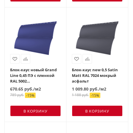
Блок-хаус новый Grand
Блок-хаус new 0,5 Satin
Line 0,45 ПЭ с пленкой
Matt RAL 7024 мокрый
RAL 5002
асфальт
ультрамариново-синий
670.65
руб.
/м2
1 009.80
руб.
/м2
789
руб.
1 188
руб.
-
15
%
-
15
%
В КОРЗИНУ
В КОРЗИНУ