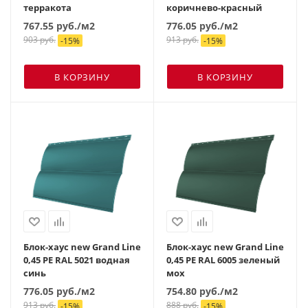
терракота
коричнево-красный
767.55
руб.
/м2
776.05
руб.
/м2
903
руб.
913
руб.
-
15
%
-
15
%
В КОРЗИНУ
В КОРЗИНУ
Блок-хаус new Grand Line
Блок-хаус new Grand Line
0,45 PE RAL 5021 водная
0,45 PE RAL 6005 зеленый
синь
мох
776.05
руб.
/м2
754.80
руб.
/м2
913
руб.
888
руб.
-
15
%
-
15
%