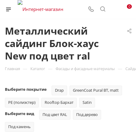
0
Металлический
сайдинг Блок-хаус
New под цвет ral
—
—
—
Главная
Каталог
Фасады и фасадные материалы
Сайд
Выберите покрытие
Drap
GreenCoat Pural BT, matt
PE (полиэстер)
Rooftop Бархат
Satin
Выберите вид
Под цвет RAL
Под дерево
Под камень