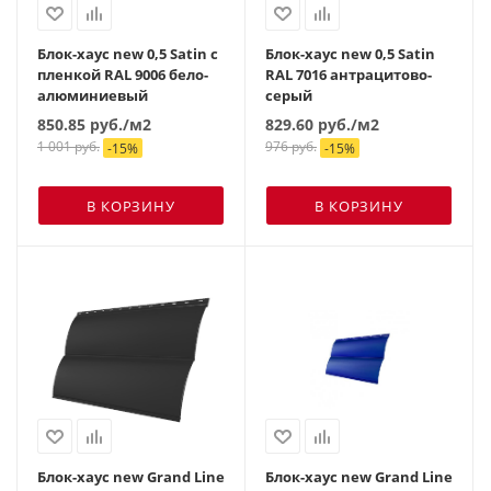
Блок-хаус new 0,5 Satin с
Блок-хаус new 0,5 Satin
пленкой RAL 9006 бело-
RAL 7016 антрацитово-
алюминиевый
серый
850.85
руб.
/м2
829.60
руб.
/м2
1 001
руб.
976
руб.
-
15
%
-
15
%
В КОРЗИНУ
В КОРЗИНУ
Блок-хаус new Grand Line
Блок-хаус new Grand Line