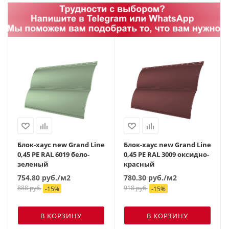
Блок-хаус new Grand Line
Блок-хаус new Grand Line
0,45 PE RAL 6019 бело-
0,45 PE RAL 3009 оксидно-
зеленый
красный
754.80
руб.
/м2
780.30
руб.
/м2
888
руб.
918
руб.
-
15
%
-
15
%
В КОРЗИНУ
В КОРЗИНУ