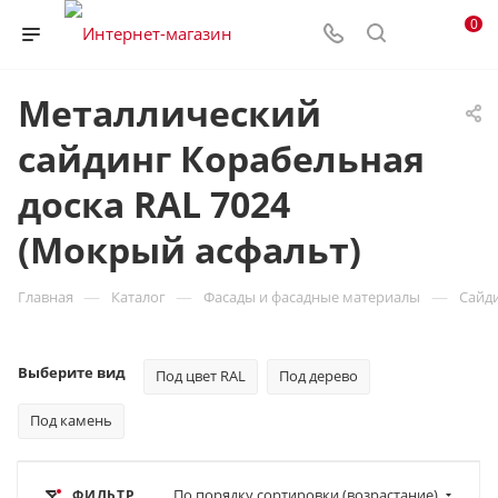
0
Металлический
сайдинг Корабельная
доска RAL 7024
(Мокрый асфальт)
—
—
—
Главная
Каталог
Фасады и фасадные материалы
Сайд
Выберите вид
Под цвет RAL
Под дерево
Под камень
По порядку сортировки (возрастание)
ФИЛЬТР