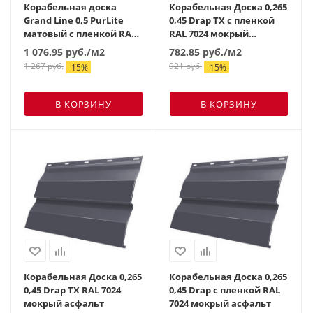
Корабельная доска
Корабельная Доска 0,265
Grand Line 0,5 PurLite
0,45 Drap TX с пленкой
матовый с пленкой RAL
RAL 7024 мокрый
7024 мокрый асфальт
асфальт
1 076.95
руб.
/м2
782.85
руб.
/м2
1 267
руб.
921
руб.
-
15
%
-
15
%
В КОРЗИНУ
В КОРЗИНУ
Корабельная Доска 0,265
Корабельная Доска 0,265
0,45 Drap TX RAL 7024
0,45 Drap с пленкой RAL
мокрый асфальт
7024 мокрый асфальт