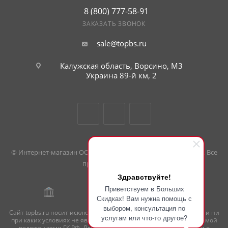
8 (800) 777-58-91
ЗАКАЗАТЬ ЗВОНОК
sale@topbs.ru
Калужская область, Ворсино, М3
г. Обнинск, Киевское шоссе 35,
рынок Строительный плюс
Украина 89-й км, 2
© Интернет-магазин ООО «Большие скидки». 2008 — 2026 гг. Все
права защищены.
Здравствуйте!
Приветствуем в Больших
Скидках! Вам нужна помощь с
выбором, консультация по
Сайт topbs.ru носит исключительно информационный характер и ни
услугам или что-то другое?
при каких условиях не является публичной офертой, определяемой
положениями ГК РФ. Для получения подробной информации о