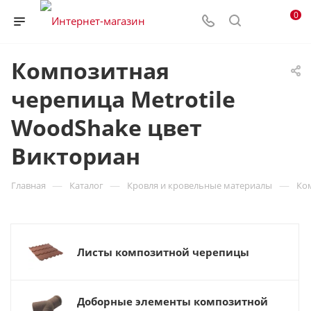
0
Композитная
черепица Metrotile
WoodShake цвет
Викториан
—
—
—
Главная
Каталог
Кровля и кровельные материалы
Ко
Листы композитной черепицы
Доборные элементы композитной