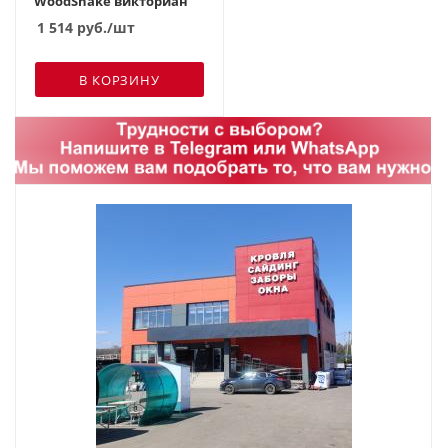
WoodShake викториан
1 514
руб.
/шт
В КОРЗИНУ