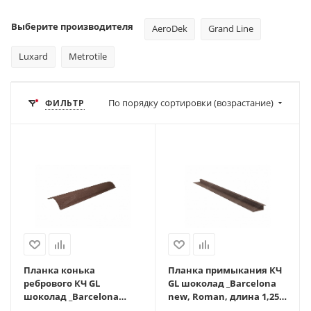
Выберите производителя
AeroDek
Grand Line
Luxard
Metrotile
По порядку сортировки (возрастание)
ФИЛЬТР
Планка конька
Планка примыкания КЧ
ребрового КЧ GL
GL шоколад _Barcelona
шоколад _Barcelona
new, Roman, длина 1,25
new, Roman, длина 1,25
м