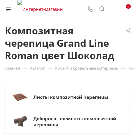
0
Композитная
черепица Grand Line
Roman цвет Шоколад
—
—
—
Главная
Каталог
Кровля и кровельные материалы
Ко
Листы композитной черепицы
Доборные элементы композитной
черепицы