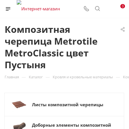
0
Композитная
черепица Metrotile
MetroClassic цвет
Пустыня
—
—
—
Главная
Каталог
Кровля и кровельные материалы
Ко
Листы композитной черепицы
Доборные элементы композитной