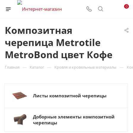
0
Композитная
черепица Metrotile
MetroBond цвет Кофе
—
—
—
Главная
Каталог
Кровля и кровельные материалы
Ко
Листы композитной черепицы
Доборные элементы композитной
черепицы