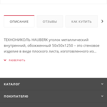
ОПИСАНИЕ
ОТЗЫВЫ
КАК КУПИТЬ
ТЕХНОНИКОЛЬ HAUBERK уголок металлический
внутренний, обожженный 50х50х1250 – это стеновое
изделие в виде плоского листа, изготовленного из
пропитанного СБС-модифицированным битумом
стеклохолста с фигурными вырезами по одному краю
листа. Верхняя поверхность плитки покрыта
прикатанным к битуму окрашенным базальтовым
гранулятом (покрытие – Drap). Нижняя поверхность
КАТАЛОГ
плитки покрыта посыпкой из мелкозернистого песка, а
также транспортировочными плёнками. Гарантия – .
ПОКУПАТЕЛЮ