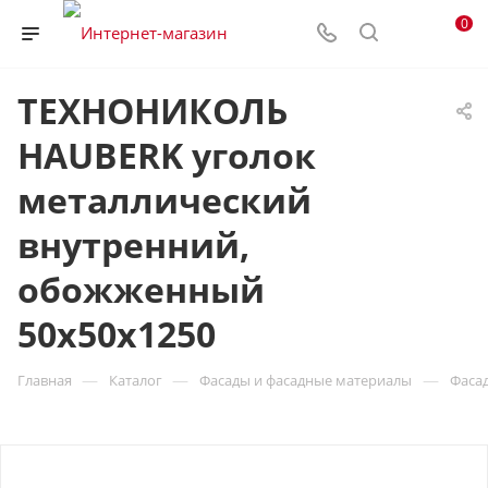
0
ТЕХНОНИКОЛЬ
HAUBERK уголок
металлический
внутренний,
обожженный
50х50х1250
—
—
—
Главная
Каталог
Фасады и фасадные материалы
Фасад