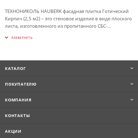
ТЕХНОНИКОЛЬ HAUBERK фасадная плитка Готический
Кирпич (2,5 м2) – это стеновое изделие в виде плоского
листа, изготовленного из пропитанного СБС-
модифицированным битумом стеклохолста с
фигурными вырезами по одному краю листа. Верхняя
поверхность плитки покрыта прикатанным к битуму
окрашенным базальтовым гранулятом (покрытие – ).
Нижняя поверхность плитки покрыта посыпкой из
КАТАЛОГ
мелкозернистого песка, а также транспортировочными
плёнками. Гарантия – .
ПОКУПАТЕЛЮ
КОМПАНИЯ
КОНТАКТЫ
АКЦИИ