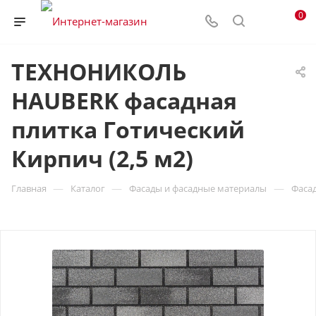
0
ТЕХНОНИКОЛЬ
HAUBERK фасадная
плитка Готический
Кирпич (2,5 м2)
—
—
—
Главная
Каталог
Фасады и фасадные материалы
Фасад