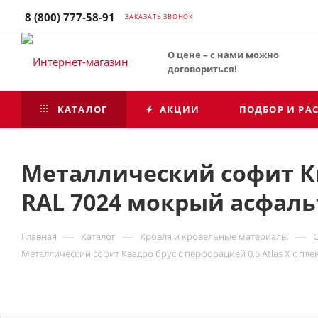
8 (800) 777-58-91
ЗАКАЗАТЬ ЗВОНОК
О цене – с нами можно
договориться!
КАТАЛОГ
АКЦИИ
ПОДБОР И РА
Металлический софит Ква
RAL 7024 мокрый асфаль
—
—
—
Главная
Каталог
Кровля и кровельные материалы
Металлический софит Квадро брус с перфорацией 0,5 Atlas X с пл