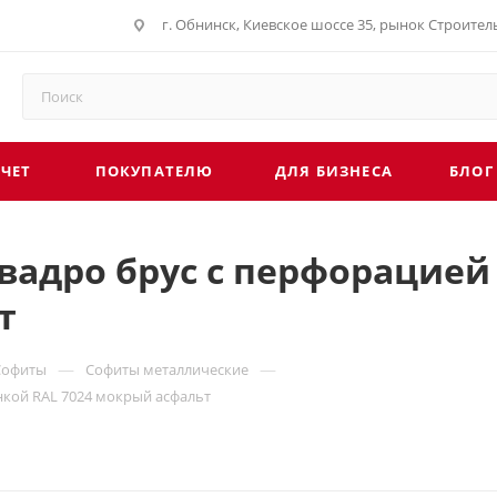
г. Обнинск, Киевское шоссе 35, рынок Строите
СЧЕТ
ПОКУПАТЕЛЮ
ДЛЯ БИЗНЕСА
БЛОГ
дро брус с перфорацией 0,
т
—
—
Софиты
Софиты металлические
енкой RAL 7024 мокрый асфальт