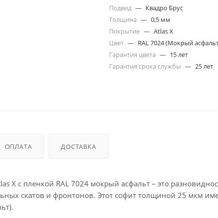
Подвид
—
Квадро Брус
Толщина
—
0,5 мм
Покрытие
—
Atlas X
Цвет
—
RAL 7024 (Мокрый асфальт
Гарантия цвета
—
15 лет
Гарантия срока службы
—
25 лет
ОПЛАТА
ДОСТАВКА
las X с пленкой RAL 7024 мокрый асфальт – это разновидно
ьных скатов и фронтонов. Этот софит толщиной 25 мкм им
ьт).