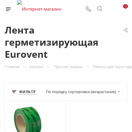
0
Лента
герметизирующая
Eurovent
—
—
—
Главная
Каталог
Прочие товары
Пленки для парогид
По порядку сортировки (возрастание)
ФИЛЬТР