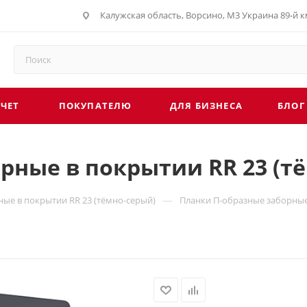
Калужская область, Ворсино, М3 Украина 89-й км
СЧЕТ
ПОКУПАТЕЛЮ
ДЛЯ БИЗНЕСА
БЛОГ
рные в покрытии RR 23 (т
—
ые в покрытии RR 23 (тёмно-серый)
Планки П-образные заборные