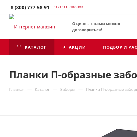
8 (800) 777-58-91
ЗАКАЗАТЬ ЗВОНОК
О цене – с нами можно
договориться!
КАТАЛОГ
АКЦИИ
ПОДБОР И РА
Планки П-образные забо
—
—
—
Главная
Каталог
Заборы
Планки П-образные заборн