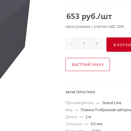
653
руб.
/шт
Цена указана с учетом НДС 20%
В КОРЗ
БЫСТРЫЙ ЗАКАЗ
ХАРАКТЕРИСТИКИ
Производитель
—
Grand Line
Вид
—
Планка П-образная заборна
Длина
—
2 м
Толщина
—
0,5 мм
Покрытие
—
Satin