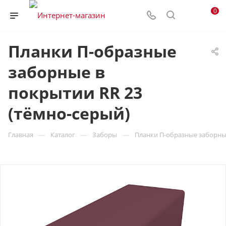
0
Планки П-образные
заборные в
покрытии RR 23
(тёмно-серый)
—
—
—
Главная
Каталог
Заборы
Планки П-образные заборные