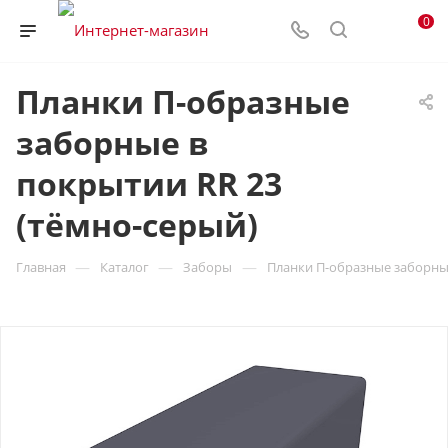
0
Планки П-образные
заборные в
покрытии RR 23
(тёмно-серый)
—
—
—
Главная
Каталог
Заборы
Планки П-образные заборные