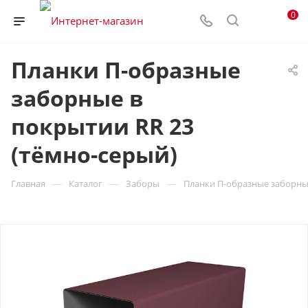
0
Планки П-образные
заборные в
покрытии RR 23
(тёмно-серый)
—
—
—
Главная
Каталог
Заборы
Планки П-образные заборные