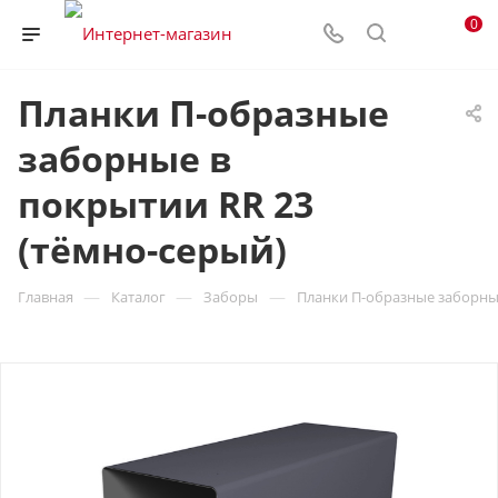
0
Планки П-образные
заборные в
покрытии RR 23
(тёмно-серый)
—
—
—
Главная
Каталог
Заборы
Планки П-образные заборные