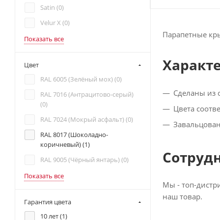
Satin (
0
)
Velur X (
0
)
Парапетные кры
Показать все
Характ
Цвет
RAL 6005 (Зелёный мох) (
0
)
Сделаны из 
RAL 7016 (Антрацитово-серый)
(
0
)
Цвета соотве
RAL 7024 (Мокрый асфальт) (
0
)
Завальцован
RAL 8017 (Шоколадно-
коричневый) (
1
)
Сотруд
RAL 9005 (Чёрный янтарь) (
0
)
Показать все
Мы - топ-дистр
наш товар.
Гарантия цвета
10 лет (
1
)