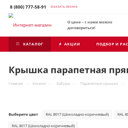
8 (800) 777-58-91
ЗАКАЗАТЬ ЗВОНОК
О цене – с нами можно
договориться!
КАТАЛОГ
АКЦИИ
ПОДБОР И РА
Крышка парапетная прям
—
—
—
—
Главная
Каталог
Заборы
Парапетные крышки
Выберите цвет
RAL 8017 (Шоколадно-коричневый)
RAL 8
RAL 8017 (Шоколадно-коричневый)