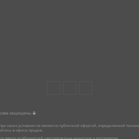
 права защищены.
при каких условиях не является публичной офертой, определяемой поло
айтесь в офисы продаж.
те ввиду особенностей цветопередачи монитора и восприятия.