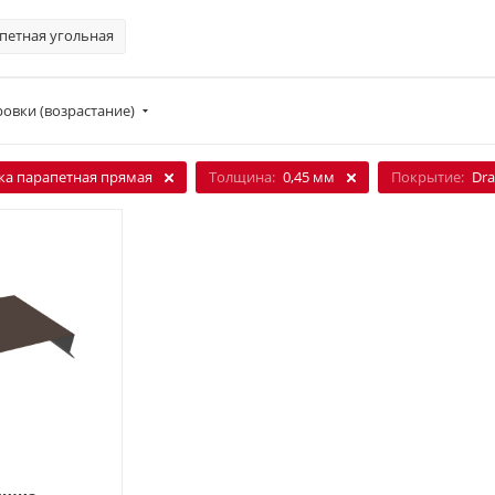
петная угольная
овки (возрастание)
а парапетная прямая
Толщина:
0,45 мм
Покрытие:
Dr