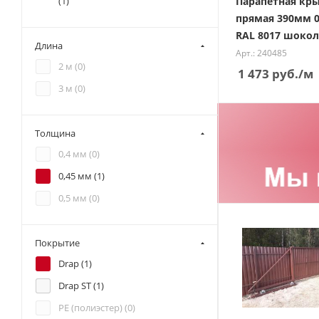
Парапетная кр
(
1
)
прямая 390мм 0
RAL 8017 шоко
Длина
Арт.: 240485
2 м (
0
)
1 473
руб.
/м
3 м (
0
)
Толщина
0,4 мм (
0
)
0,45 мм (
1
)
0,5 мм (
0
)
Покрытие
Drap (
1
)
Drap ST (
1
)
PE (полиэстер) (
0
)