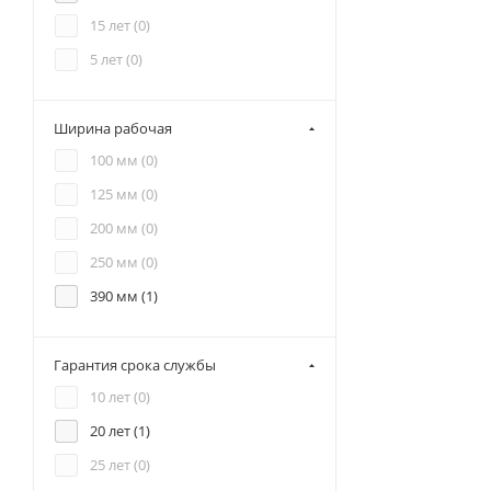
15 лет (
0
)
5 лет (
0
)
Ширина рабочая
100 мм (
0
)
125 мм (
0
)
200 мм (
0
)
250 мм (
0
)
390 мм (
1
)
Гарантия срока службы
10 лет (
0
)
20 лет (
1
)
25 лет (
0
)