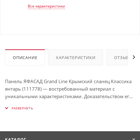
Все характеристики
ОПИСАНИЕ
ХАРАКТЕРИСТИКИ
ОТЗЫВЫ
Панель ЯФАСАД Grand Line Крымский сланец Классика
янтарь (111778) — востребованный материал с
уникальными характеристиками. Доказательством его
исключительного качества является пожизненная
гарантия. Производится он по передовой технологии,
которая позволяет добиться солидной прочности,
выдающейся стойкости к агрессивным внешним
воздействиям, в том числе ультрафиолету, и
КАТАЛОГ