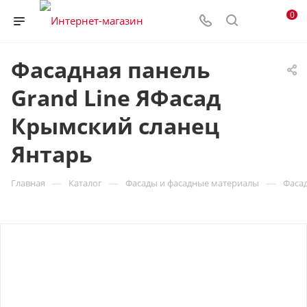
0
Фасадная панель
Grand Line ЯФасад
Крымский сланец
Янтарь
—
—
—
Главная
Каталог
Фасады и фасадные материалы
Фаса