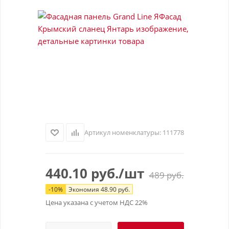
Артикул номенклатуры:
111778
440.10
руб.
/шт
489
руб.
-
10
%
Экономия
48.90
руб.
Цена указана с учетом НДС 22%