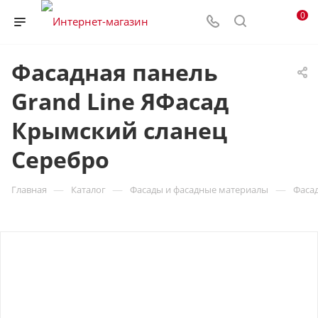
0
Фасадная панель
Grand Line ЯФасад
Крымский сланец
Серебро
—
—
—
Главная
Каталог
Фасады и фасадные материалы
Фаса