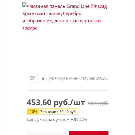
Артикул номенклатуры:
260298
453.60
руб.
/шт
504
руб.
-
10
%
Экономия
50.40
руб.
Цена указана с учетом НДС 22%