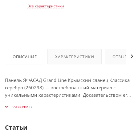
Все характеристики
ОПИСАНИЕ
ХАРАКТЕРИСТИКИ
ОТЗЫВЫ
Панель ЯФАСАД Grand Line Крымский сланец Классика
серебро (260298) — востребованный материал с
уникальными характеристиками. Доказательством его
исключительного качества является пожизненная
гарантия. Производится он по передовой технологии,
которая позволяет добиться солидной прочности,
выдающейся стойкости к агрессивным внешним
Статьи
воздействиям, в том числе ультрафиолету, и